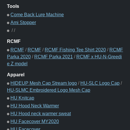
Tools
Come Back Lure Machine
Ami Stopper
/
/
RCMF
RCMF
/
RCMF
/
RCMF Fishing Tee Shirt 2020
/
RCMF
Parka 2020
/
RCMF Parka 2021
/
RCMF x HU-N-Greedi
e Z model
Apparel
HIDEUP Mesh Cap Stream logo
/
HU-SLC Logo Cap
/
HU-SLMC Embroidered Logo Mesh Cap
HU Knitcap
HU Hood Neck Warmer
HU Hood neck warmer sweat
HU Facecover MY2020
HU Facecover