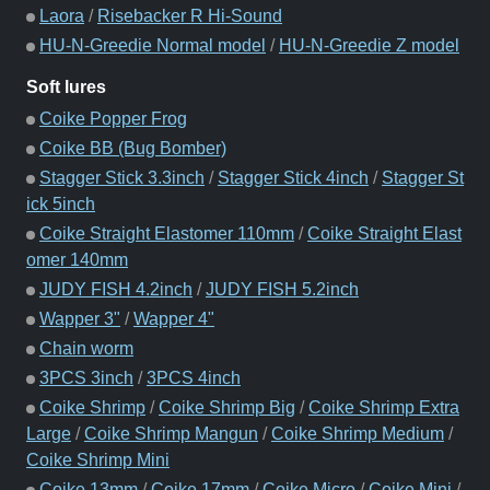
Laora
/
Risebacker R Hi-Sound
HU-N-Greedie Normal model
/
HU-N-Greedie Z model
Soft lures
Coike Popper Frog
Coike BB (Bug Bomber)
Stagger Stick 3.3inch
/
Stagger Stick 4inch
/
Stagger St
ick 5inch
Coike Straight Elastomer 110mm
/
Coike Straight Elast
omer 140mm
JUDY FISH 4.2inch
/
JUDY FISH 5.2inch
Wapper 3"
/
Wapper 4"
Chain worm
3PCS 3inch
/
3PCS 4inch
Coike Shrimp
/
Coike Shrimp Big
/
Coike Shrimp Extra
Large
/
Coike Shrimp Mangun
/
Coike Shrimp Medium
/
Coike Shrimp Mini
Coike 13mm
/
Coike 17mm
/
Coike Micro
/
Coike Mini
/