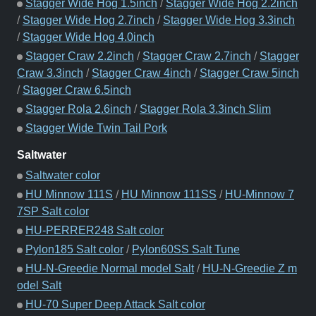
Stagger Wide Hog 1.5inch
/
Stagger Wide Hog 2.2inch
/
Stagger Wide Hog 2.7inch
/
Stagger Wide Hog 3.3inch
/
Stagger Wide Hog 4.0inch
Stagger Craw 2.2inch
/
Stagger Craw 2.7inch
/
Stagger
Craw 3.3inch
/
Stagger Craw 4inch
/
Stagger Craw 5inch
/
Stagger Craw 6.5inch
Stagger Rola 2.6inch
/
Stagger Rola 3.3inch Slim
Stagger Wide Twin Tail Pork
Saltwater
Saltwater color
HU Minnow 111S
/
HU Minnow 111SS
/
HU-Minnow 7
7SP Salt color
HU-PERRER248 Salt color
Pylon185 Salt color
/
Pylon60SS Salt Tune
HU-N-Greedie Normal model Salt
/
HU-N-Greedie Z m
odel Salt
HU-70 Super Deep Attack Salt color