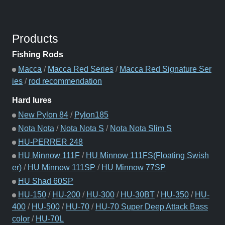
Products
Fishing Rods
Macca
/
Macca Red Series
/
Macca Red Signature Ser
ies
/
rod recommendation
Hard lures
New Pylon 84
/
Pylon185
Nota Nota
/
Nota Nota S
/
Nota Nota Slim S
HU-PERRER 248
HU Minnow 111F
/
HU Minnow 111FS(Floating Swish
er)
/
HU Minnow 111SP
/
HU Minnow 77SP
HU Shad 60SP
HU-150
/
HU-200
/
HU-300
/
HU-30BT
/
HU-350
/
HU-
400
/
HU-500
/
HU-70
/
HU-70 Super Deep Attack Bass
color
/
HU-70L