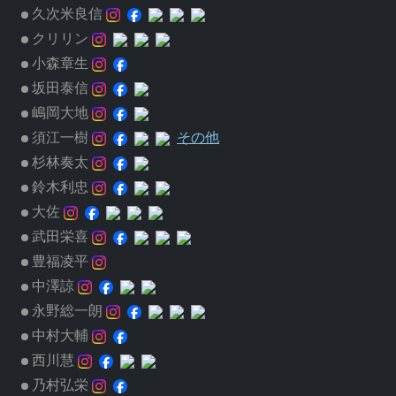
久次米良信
クリリン
小森章生
坂田泰信
嶋岡大地
須江一樹
その他
杉林奏太
鈴木利忠
大佐
武田栄喜
豊福凌平
中澤諒
永野総一朗
中村大輔
西川慧
乃村弘栄