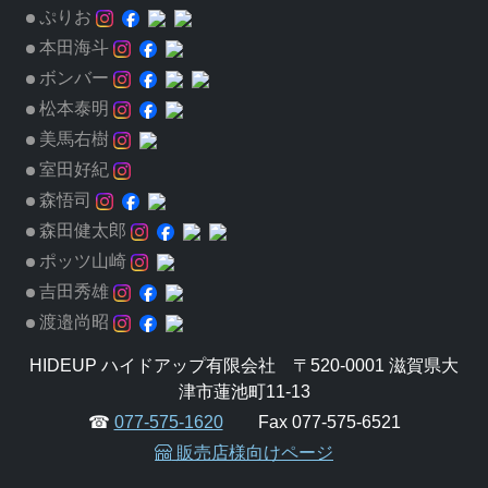
ぷりお
本田海斗
ボンバー
松本泰明
美馬右樹
室田好紀
森悟司
森田健太郎
ポッツ山崎
吉田秀雄
渡邉尚昭
HIDEUP ハイドアップ有限会社 〒520-0001 滋賀県大
津市蓮池町11-13
☎
077-575-1620
Fax 077-575-6521
販売店様向けページ