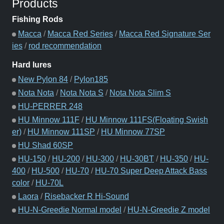
Products
Fishing Rods
Macca
/
Macca Red Series
/
Macca Red Signature Ser
ies
/
rod recommendation
Hard lures
New Pylon 84
/
Pylon185
Nota Nota
/
Nota Nota S
/
Nota Nota Slim S
HU-PERRER 248
HU Minnow 111F
/
HU Minnow 111FS(Floating Swish
er)
/
HU Minnow 111SP
/
HU Minnow 77SP
HU Shad 60SP
HU-150
/
HU-200
/
HU-300
/
HU-30BT
/
HU-350
/
HU-
400
/
HU-500
/
HU-70
/
HU-70 Super Deep Attack Bass
color
/
HU-70L
Laora
/
Risebacker R Hi-Sound
HU-N-Greedie Normal model
/
HU-N-Greedie Z model