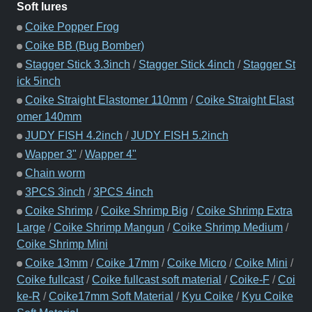
Soft lures
Coike Popper Frog
Coike BB (Bug Bomber)
Stagger Stick 3.3inch
/
Stagger Stick 4inch
/
Stagger St
ick 5inch
Coike Straight Elastomer 110mm
/
Coike Straight Elast
omer 140mm
JUDY FISH 4.2inch
/
JUDY FISH 5.2inch
Wapper 3"
/
Wapper 4"
Chain worm
3PCS 3inch
/
3PCS 4inch
Coike Shrimp
/
Coike Shrimp Big
/
Coike Shrimp Extra
Large
/
Coike Shrimp Mangun
/
Coike Shrimp Medium
/
Coike Shrimp Mini
Coike 13mm
/
Coike 17mm
/
Coike Micro
/
Coike Mini
/
Coike fullcast
/
Coike fullcast soft material
/
Coike-F
/
Coi
ke-R
/
Coike17mm Soft Material
/
Kyu Coike
/
Kyu Coike