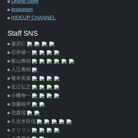
Online Store
Instagram
HIDEUP CHANNEL
Staff SNS
蘆原仁
石井健一
板山雅樹
入江勇樹
榎本英俊
近江弘之
小幡伸一
加藤純平
兜森陸
久次米良信
クリリン