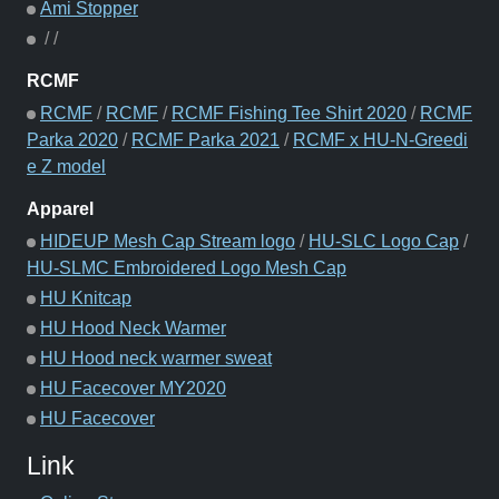
Ami Stopper
/
/
RCMF
RCMF
/
RCMF
/
RCMF Fishing Tee Shirt 2020
/
RCMF
Parka 2020
/
RCMF Parka 2021
/
RCMF x HU-N-Greedi
e Z model
Apparel
HIDEUP Mesh Cap Stream logo
/
HU-SLC Logo Cap
/
HU-SLMC Embroidered Logo Mesh Cap
HU Knitcap
HU Hood Neck Warmer
HU Hood neck warmer sweat
HU Facecover MY2020
HU Facecover
Link