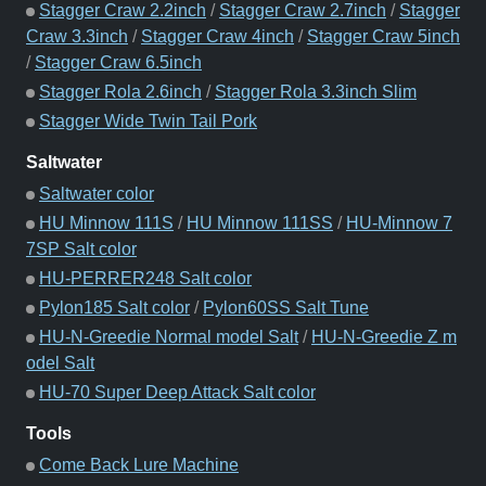
Stagger Craw 2.2inch
/
Stagger Craw 2.7inch
/
Stagger
Craw 3.3inch
/
Stagger Craw 4inch
/
Stagger Craw 5inch
/
Stagger Craw 6.5inch
Stagger Rola 2.6inch
/
Stagger Rola 3.3inch Slim
Stagger Wide Twin Tail Pork
Saltwater
Saltwater color
HU Minnow 111S
/
HU Minnow 111SS
/
HU-Minnow 7
7SP Salt color
HU-PERRER248 Salt color
Pylon185 Salt color
/
Pylon60SS Salt Tune
HU-N-Greedie Normal model Salt
/
HU-N-Greedie Z m
odel Salt
HU-70 Super Deep Attack Salt color
Tools
Come Back Lure Machine