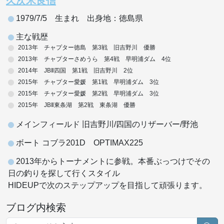
久次米良信
1979/7/5 生まれ 出身地：徳島県
主な戦歴
2013年 チャプター徳島 第3戦 旧吉野川 優勝
2013年 チャプターさめうら 第4戦 早明浦ダム 4位
2014年 JBⅡ四国 第1戦 旧吉野川 2位
2015年 チャプター愛媛 第1戦 早明浦ダム 3位
2015年 チャプター愛媛 第2戦 早明浦ダム 3位
2015年 JBⅡ東条湖 第2戦 東条湖 優勝
メインフィールド 旧吉野川/四国のリザーバー/野池
ボート コブラ201D OPTIMAX225
2013年からトーナメントに参戦。本番ぶっつけでその
日の釣りを探して行くスタイル
HIDEUPで次のステップアップを目指して頑張ります。
ブログ内検索