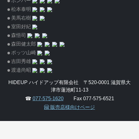
ボンバー
松本泰明
美馬右樹
室田好紀
森悟司
森田健太郎
ポッツ山崎
吉田秀雄
渡邉尚昭
HIDEUP ハイドアップ有限会社 〒520-0001 滋賀県大
津市蓮池町11-13
☎
077-575-1620
Fax 077-575-6521
販売店様向けページ