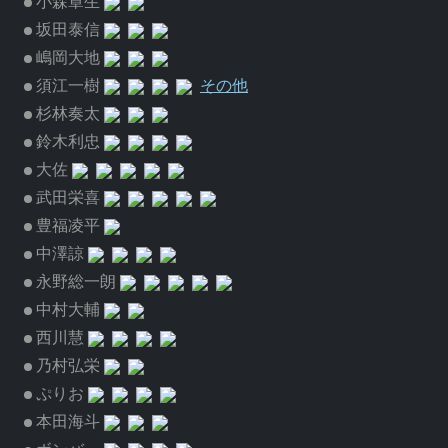
小森章生
坂田泰信
嶋岡大地
須江一樹
その他
杉林奏太
鈴木利忠
大佐
武田栄喜
豊福凌平
中澤諒
永野総一朗
中村大輔
西川慧
乃村弘栄
ぷりお
本田海斗