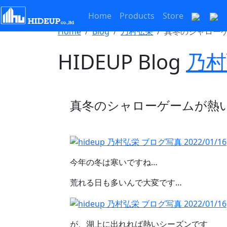
Home
Products
Store
Home
Blog
乃村弘栄
真冬のシャロー
HIDEUP Blog
乃村
真冬のシャローゲームが熱
今年の冬は寒いですね…
荒れる日も多いんで大変です…
が、湖上に出れれば熱いシーズンです