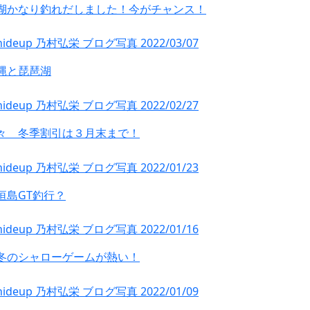
湖かなり釣れだしました！今がチャンス！
縄と琵琶湖
々 冬季割引は３月末まで！
垣島GT釣行？
冬のシャローゲームが熱い！