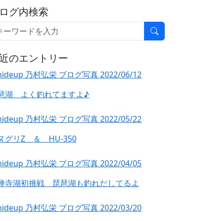
ログ内検索
近のエントリー
琶湖 よく釣れてますよ♪
ヌグリZ ＆ HU-350
禅寺湖初挑戦 琵琶湖も釣れだしてるよ