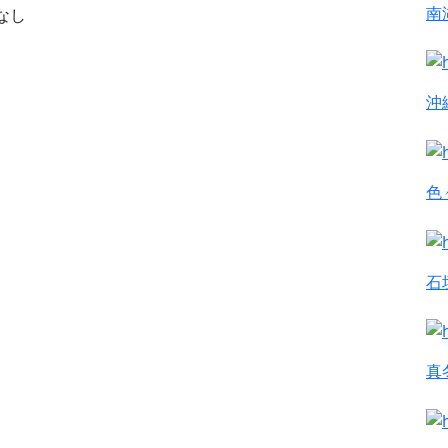
南
なし
沖
色
石
真