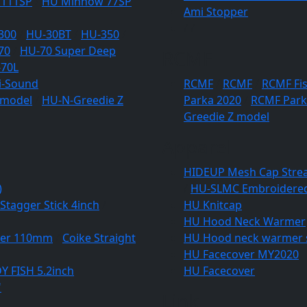
 111SP
/
HU Minnow 77SP
Ami Stopper
/
/
300
/
HU-30BT
/
HU-350
/
70
/
HU-70 Super Deep
RCMF
70L
i-Sound
RCMF
/
RCMF
/
RCMF Fis
 model
/
HU-N-Greedie Z
Parka 2020
/
RCMF Park
Greedie Z model
Apparel
HIDEUP Mesh Cap Stre
)
/
HU-SLMC Embroidere
Stagger Stick 4inch
/
HU Knitcap
HU Hood Neck Warmer
omer 110mm
/
Coike Straight
HU Hood neck warmer 
HU Facecover MY2020
Y FISH 5.2inch
HU Facecover
"
Link