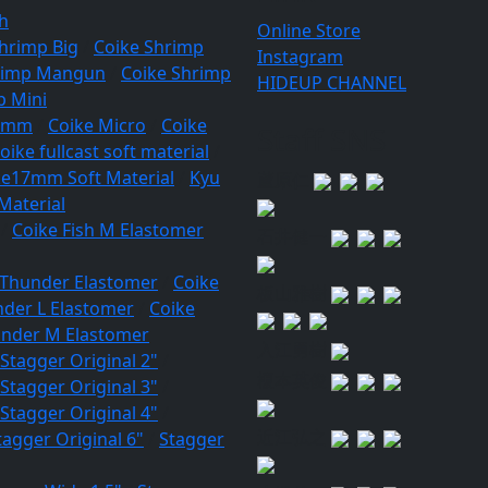
h
Online Store
hrimp Big
/
Coike Shrimp
Instagram
rimp Mangun
/
Coike Shrimp
HIDEUP CHANNEL
p Mini
17mm
/
Coike Micro
/
Coike
Staff SNS
oike fullcast soft material
/
ke17mm Soft Material
/
Kyu
蘆原仁
Material
/
Coike Fish M Elastomer
石井健一
 Thunder Elastomer
/
Coike
板山雅樹
nder L Elastomer
/
Coike
under M Elastomer
入江勇樹
Stagger Original 2"
/
榎本英俊
Stagger Original 3"
/
Stagger Original 4"
/
近江弘之
tagger Original 6"
/
Stagger