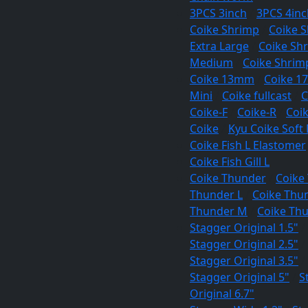
3PCS 3inch
/
3PCS 4inc
Coike Shrimp
/
Coike S
Extra Large
/
Coike Sh
Medium
/
Coike Shrim
Coike 13mm
/
Coike 
Mini
/
Coike fullcast
/
C
Coike-F
/
Coike-R
/
Coi
Coike
/
Kyu Coike Soft 
Coike Fish L Elastomer
Coike Fish Gill L
Coike Thunder
/
Coike
Thunder L
/
Coike Thu
Thunder M
/
Coike Th
Stagger Original 1.5"
/
Stagger Original 2.5"
/
Stagger Original 3.5"
/
Stagger Original 5"
/
S
Original 6.7"