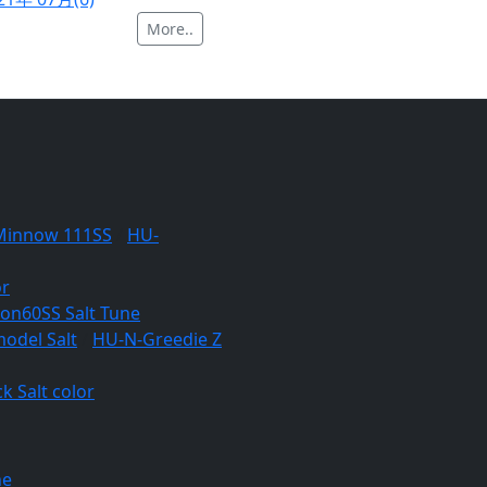
More..
Minnow 111SS
/
HU-
or
lon60SS Salt Tune
odel Salt
/
HU-N-Greedie Z
k Salt color
ne