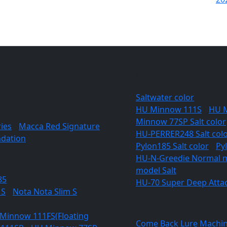
Saltwater
Saltwater color
HU Minnow 111S
/
HU 
Minnow 77SP Salt color
ies
/
Macca Red Signature
HU-PERRER248 Salt col
dation
Pylon185 Salt color
/
Py
HU-N-Greedie Normal m
model Salt
85
HU-70 Super Deep Attac
 S
/
Nota Nota Slim S
Tools
Minnow 111FS(Floating
Come Back Lure Machi