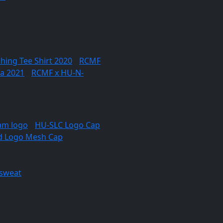
hing Tee Shirt 2020
/
RCMF
a 2021
/
RCMF x HU-N-
am logo
/
HU-SLC Logo Cap
d Logo Mesh Cap
sweat