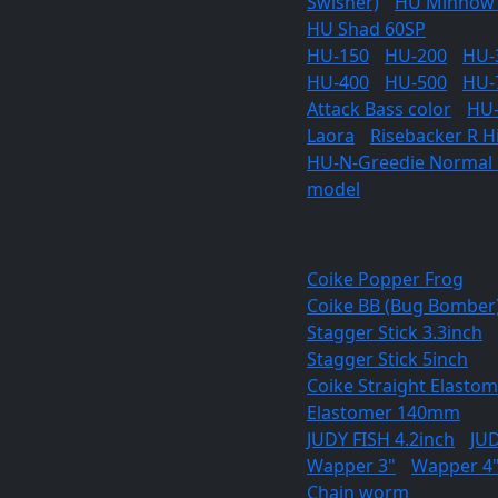
Swisher)
/
HU Minnow
HU Shad 60SP
HU-150
/
HU-200
/
HU-
HU-400
/
HU-500
/
HU-
Attack Bass color
/
HU-
Laora
/
Risebacker R H
HU-N-Greedie Normal
model
Soft lures
Coike Popper Frog
Coike BB (Bug Bomber
Stagger Stick 3.3inch
/
Stagger Stick 5inch
Coike Straight Elast
Elastomer 140mm
JUDY FISH 4.2inch
/
JUD
Wapper 3"
/
Wapper 4
Chain worm