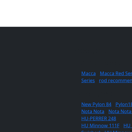
Products
Fishing Rods
Macca
/
Macca Red Ser
Series
/
rod recommen
Hard lures
New Pylon 84
/
Pylon1
Nota Nota
/
Nota Nota
HU-PERRER 248
HU Minnow 111F
/
HU 