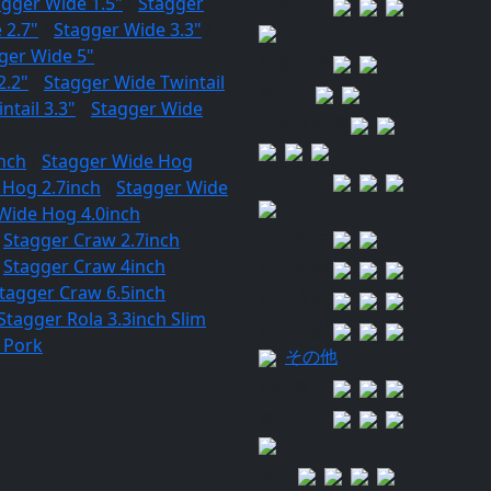
agger Wide 1.5"
/
Stagger
小幡伸一
 2.7"
/
Stagger Wide 3.3"
/
ger Wide 5"
加藤純平
2.2"
/
Stagger Wide Twintail
兜森陸
ntail 3.3"
/
Stagger Wide
久次米良信
nch
/
Stagger Wide Hog
クリリン
 Hog 2.7inch
/
Stagger Wide
Wide Hog 4.0inch
小森章生
/
Stagger Craw 2.7inch
/
/
Stagger Craw 4inch
/
坂田泰信
tagger Craw 6.5inch
嶋岡大地
Stagger Rola 3.3inch Slim
須江一樹
 Pork
その他
杉林奏太
鈴木利忠
大佐