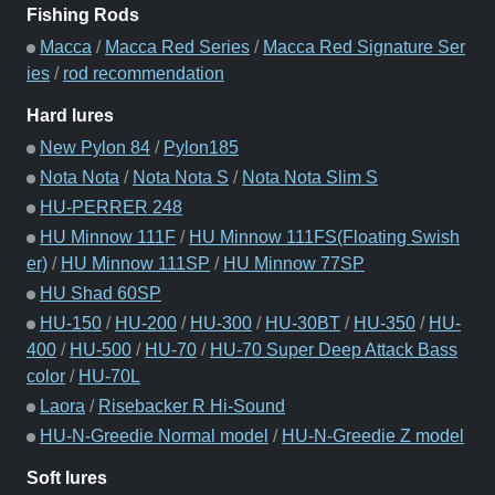
Fishing Rods
Macca
/
Macca Red Series
/
Macca Red Signature Ser
ies
/
rod recommendation
Hard lures
New Pylon 84
/
Pylon185
Nota Nota
/
Nota Nota S
/
Nota Nota Slim S
HU-PERRER 248
HU Minnow 111F
/
HU Minnow 111FS(Floating Swish
er)
/
HU Minnow 111SP
/
HU Minnow 77SP
HU Shad 60SP
HU-150
/
HU-200
/
HU-300
/
HU-30BT
/
HU-350
/
HU-
400
/
HU-500
/
HU-70
/
HU-70 Super Deep Attack Bass
color
/
HU-70L
Laora
/
Risebacker R Hi-Sound
HU-N-Greedie Normal model
/
HU-N-Greedie Z model
Soft lures