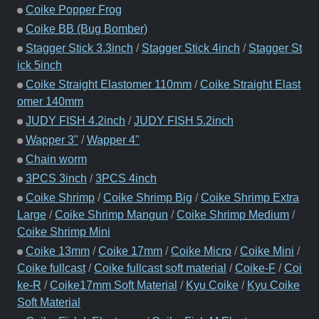
Coike Popper Frog
Coike BB (Bug Bomber)
Stagger Stick 3.3inch
/
Stagger Stick 4inch
/
Stagger St
ick 5inch
Coike Straight Elastomer 110mm
/
Coike Straight Elast
omer 140mm
JUDY FISH 4.2inch
/
JUDY FISH 5.2inch
Wapper 3"
/
Wapper 4"
Chain worm
3PCS 3inch
/
3PCS 4inch
Coike Shrimp
/
Coike Shrimp Big
/
Coike Shrimp Extra
Large
/
Coike Shrimp Mangun
/
Coike Shrimp Medium
/
Coike Shrimp Mini
Coike 13mm
/
Coike 17mm
/
Coike Micro
/
Coike Mini
/
Coike fullcast
/
Coike fullcast soft material
/
Coike-F
/
Coi
ke-R
/
Coike17mm Soft Material
/
Kyu Coike
/
Kyu Coike
Soft Material