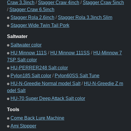
Craw 3.3inch
/
Stagger Craw 4inch
/
Stagger Craw 5inch
/
Stagger Craw 6.5inch
Stagger Rola 2.6inch
/
Stagger Rola 3.3inch Slim
Stagger Wide Twin Tail Pork
Saltwater
Saltwater color
HU Minnow 111S
/
HU Minnow 111SS
/
HU-Minnow 7
7SP Salt color
HU-PERRER248 Salt color
Pylon185 Salt color
/
Pylon60SS Salt Tune
HU-N-Greedie Normal model Salt
/
HU-N-Greedie Z m
odel Salt
HU-70 Super Deep Attack Salt color
Tools
Come Back Lure Machine
Ami Stopper