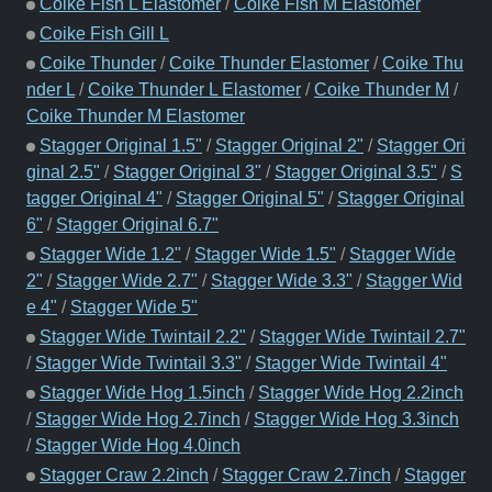
Coike Fish L Elastomer
/
Coike Fish M Elastomer
Coike Fish Gill L
Coike Thunder
/
Coike Thunder Elastomer
/
Coike Thu
nder L
/
Coike Thunder L Elastomer
/
Coike Thunder M
/
Coike Thunder M Elastomer
Stagger Original 1.5"
/
Stagger Original 2"
/
Stagger Ori
ginal 2.5"
/
Stagger Original 3"
/
Stagger Original 3.5"
/
S
tagger Original 4"
/
Stagger Original 5"
/
Stagger Original
6"
/
Stagger Original 6.7"
Stagger Wide 1.2"
/
Stagger Wide 1.5"
/
Stagger Wide
2"
/
Stagger Wide 2.7"
/
Stagger Wide 3.3"
/
Stagger Wid
e 4"
/
Stagger Wide 5"
Stagger Wide Twintail 2.2"
/
Stagger Wide Twintail 2.7"
/
Stagger Wide Twintail 3.3"
/
Stagger Wide Twintail 4"
Stagger Wide Hog 1.5inch
/
Stagger Wide Hog 2.2inch
/
Stagger Wide Hog 2.7inch
/
Stagger Wide Hog 3.3inch
/
Stagger Wide Hog 4.0inch
Stagger Craw 2.2inch
/
Stagger Craw 2.7inch
/
Stagger