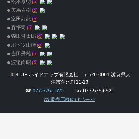
松本泰明
美馬右樹
室田好紀
森悟司
森田健太郎
ポッツ山崎
吉田秀雄
渡邉尚昭
HIDEUP ハイドアップ有限会社 〒520-0001 滋賀県大
津市蓮池町11-13
☎
077-575-1620
Fax 077-575-6521
販売店様向けページ