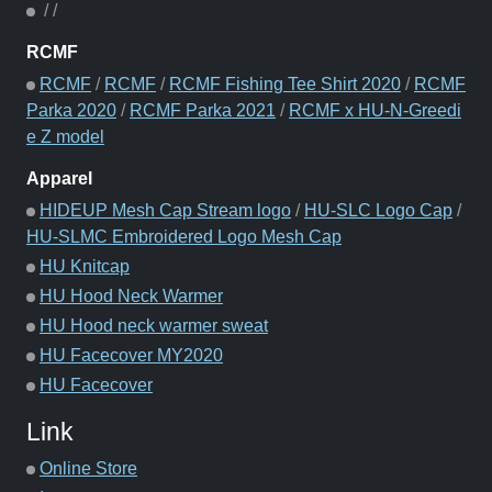
/
/
RCMF
RCMF
/
RCMF
/
RCMF Fishing Tee Shirt 2020
/
RCMF
Parka 2020
/
RCMF Parka 2021
/
RCMF x HU-N-Greedi
e Z model
Apparel
HIDEUP Mesh Cap Stream logo
/
HU-SLC Logo Cap
/
HU-SLMC Embroidered Logo Mesh Cap
HU Knitcap
HU Hood Neck Warmer
HU Hood neck warmer sweat
HU Facecover MY2020
HU Facecover
Link
Online Store