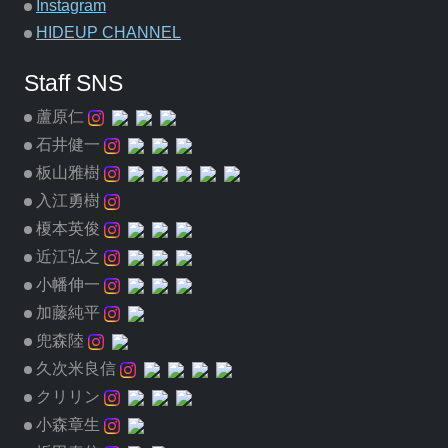
Instagram
HIDEUP CHANNEL
Staff SNS
蘆原仁
石井健一
板山雅樹
入江勇樹
榎本英俊
近江弘之
小幡伸一
加藤純平
兜森陸
久次米良信
クリリン
小森章生