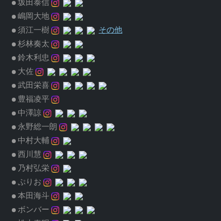
坂田泰信
嶋岡大地
須江一樹
その他
杉林奏太
鈴木利忠
大佐
武田栄喜
豊福凌平
中澤諒
永野総一朗
中村大輔
西川慧
乃村弘栄
ぷりお
本田海斗
ボンバー