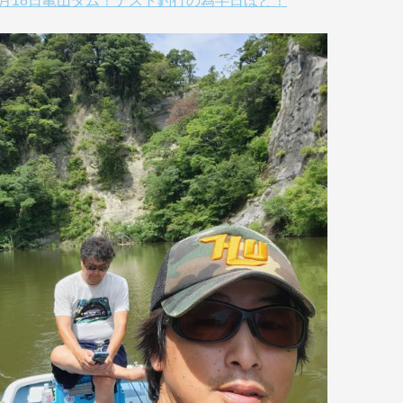
8月18日亀山ダム！テスト釣行の為半日ほど！