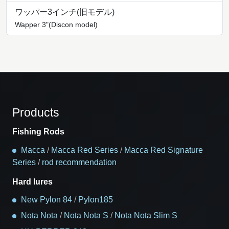
ワッパー3インチ(旧モデル)
Wapper 3"(Discon model)
Products
Fishing Rods
Macca
/
Macca Red Series
/
Macca Red Signature
Series
/
rod recommendation
Hard lures
New Pylon 84
/
Pylon185
Nota Nota
/
Nota Nota S
/
Nota Nota Slim S