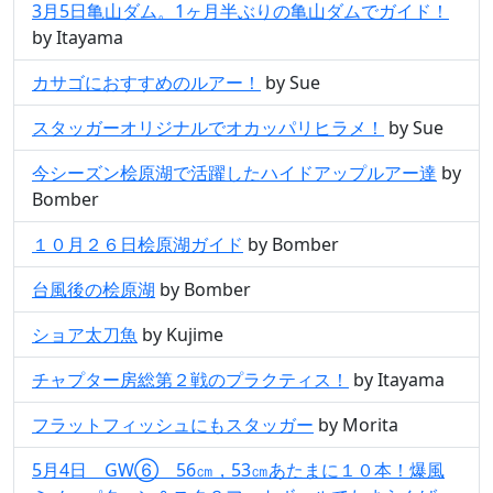
3月5日亀山ダム。1ヶ月半ぶりの亀山ダムでガイド！
by Itayama
カサゴにおすすめのルアー！
by Sue
スタッガーオリジナルでオカッパリヒラメ！
by Sue
今シーズン桧原湖で活躍したハイドアップルアー達
by
Bomber
１０月２６日桧原湖ガイド
by Bomber
台風後の桧原湖
by Bomber
ショア太刀魚
by Kujime
チャプター房総第２戦のプラクティス！
by Itayama
フラットフィッシュにもスタッガー
by Morita
5月4日 GW⑥ 56㎝，53㎝あたまに１０本！爆風