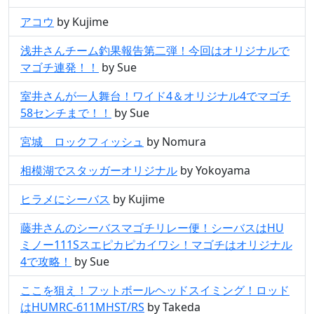
アコウ
by Kujime
浅井さんチーム釣果報告第二弾！今回はオリジナルで
マゴチ連発！！
by Sue
室井さんが一人舞台！ワイド4＆オリジナル4でマゴチ
58センチまで！！
by Sue
宮城 ロックフィッシュ
by Nomura
相模湖でスタッガーオリジナル
by Yokoyama
ヒラメにシーバス
by Kujime
藤井さんのシーバスマゴチリレー便！シーバスはHU
ミノー111Sスエピカピカイワシ！マゴチはオリジナル
4で攻略！
by Sue
ここを狙え！フットボールヘッドスイミング！ロッド
はHUMRC-611MHST/RS
by Takeda