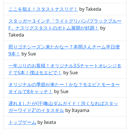
ここを狙え！スタストナスリグ！
by Takeda
スタッガー３インチ「ライトグリパン/ブラックブルー
F」ナスリグスタストのボトム展開が好調！
by
Takeda
照りゴチシーズン来たかなー？本間さんチーム半日便
9本！
by Sue
一年ぶりのお客様！オリジナル3.5チャートオレンジＢ
Ｆで5本！僕はモエビで！
by Sue
オリジナルの季節が来たー！かな？モエビとモーター
オイルで8キャッチ！
by Sue
遅れましたが(汗)亀山ダムガイド！渋くなればスタッ
ガーワイド2"のイタスギル
by Itayama
トップゲーム
by Iwata