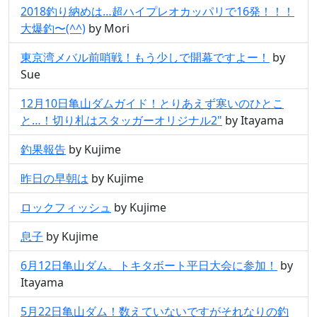
2018釣り納めは…超ハイプレオカッパリで16発！！！
大爆釣〜(^^)
by Mori
東京湾メバル前哨戦！もう少しで開幕ですよー！
by
Sue
12月10日亀山ダムガイド！とりあえず寒いのひとこ
と…！切り札はスタッガーオリジナル2"
by Itayama
釣果報告
by Kujime
昨日の早朝は
by Kujime
ロックフィッシュ
by Kujime
息子
by Kujime
6月12日亀山ダム。トキタボート平日大会に参加！
by
Itayama
5月22日亀山ダム！数えていないですがそれなりの釣