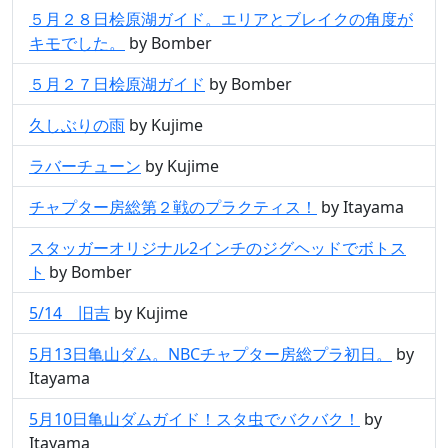
５月２８日桧原湖ガイド。エリアとブレイクの角度が
キモでした。
by Bomber
５月２７日桧原湖ガイド
by Bomber
久しぶりの雨
by Kujime
ラバーチューン
by Kujime
チャプター房総第２戦のプラクティス！
by Itayama
スタッガーオリジナル2インチのジグヘッドでボトス
ト
by Bomber
5/14 旧吉
by Kujime
5月13日亀山ダム。NBCチャプター房総プラ初日。
by
Itayama
5月10日亀山ダムガイド！スタ虫でバクバク！
by
Itayama