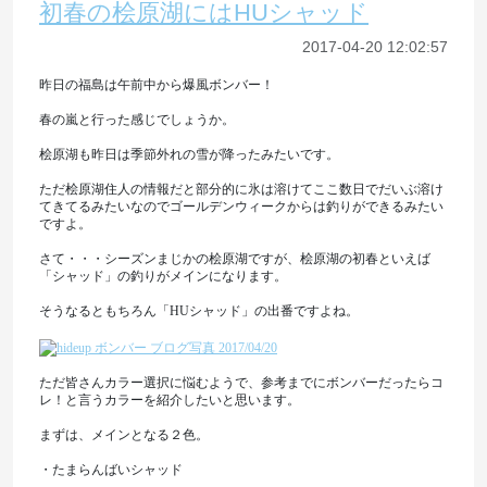
初春の桧原湖にはHUシャッド
2017-04-20 12:02:57
昨日の福島は午前中から爆風ボンバー！
春の嵐と行った感じでしょうか。
桧原湖も昨日は季節外れの雪が降ったみたいです。
ただ桧原湖住人の情報だと部分的に氷は溶けてここ数日でだいぶ溶け
てきてるみたいなのでゴールデンウィークからは釣りができるみたい
ですよ。
さて・・・シーズンまじかの桧原湖ですが、桧原湖の初春といえば
「シャッド」の釣りがメインになります。
そうなるともちろん「HUシャッド」の出番ですよね。
ただ皆さんカラー選択に悩むようで、参考までにボンバーだったらコ
レ！と言うカラーを紹介したいと思います。
まずは、メインとなる２色。
・たまらんばいシャッド