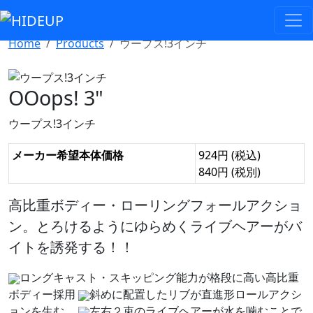
Select Language
▼
Home
Products
ウープス!3インチ
OOops! 3"
ウープス!3インチ
メーカー希望本体価格
924円 (税込)
840円 (税別)
高比重ボディー・ローリングフォールアクショ
ン。とろけるようにゆらめくライブヘアーがバ
イトを誘発する！！
ロングキャスト・スキッピング能力が格段に高い高比重
ボディー採用
斜めに配置したリブが直進形ロールアクシ
ョンを生む。
左右２束のライブヘアーが水を噛むことで