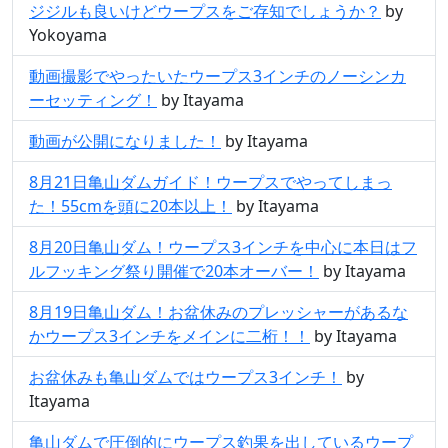
ジジルも良いけどウープスをご存知でしょうか？
by
Yokoyama
動画撮影でやったいたウープス3インチのノーシンカ
ーセッティング！
by Itayama
動画が公開になりました！
by Itayama
8月21日亀山ダムガイド！ウープスでやってしまっ
た！55cmを頭に20本以上！
by Itayama
8月20日亀山ダム！ウープス3インチを中心に本日はフ
ルフッキング祭り開催で20本オーバー！
by Itayama
8月19日亀山ダム！お盆休みのプレッシャーがあるな
かウープス3インチをメインに二桁！！
by Itayama
お盆休みも亀山ダムではウープス3インチ！
by
Itayama
亀山ダムで圧倒的にウープス釣果を出しているウープ