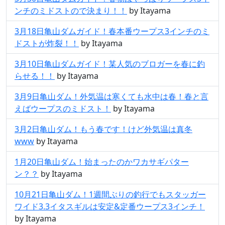
ンチのミドストので決まり！！
by Itayama
3月18日亀山ダムガイド！春本番ウープス3インチのミ
ドストが炸裂！！
by Itayama
3月10日亀山ダムガイド！某人気のブロガーを春に釣
らせる！！
by Itayama
3月9日亀山ダム！外気温は寒くても水中は春！春と言
えばウープスのミドスト！
by Itayama
3月2日亀山ダム！もう春です！けど外気温は真冬
www
by Itayama
1月20日亀山ダム！始まったのかワカサギパター
ン？？
by Itayama
10月21日亀山ダム！1週間ぶりの釣行でもスタッガー
ワイド3.3イタスギルは安定&定番ウープス3インチ！
by Itayama