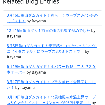
Related Blog Entries
3月16日亀山ダムガイド！春らしくウープス3インチの
ミドスト！
by Itayama
12月15日亀山ダム！前日の雨の影響で渋めでした
by
Itayama
8月5日亀山ダムガイド！安定感のコイケシュリンプミ
ニ（イタスギル）にウープス3のミドストで！
by
Itayama
6月19日亀山ダムガイド！雨パワー炸裂！二人で２０
本オーバー
by Itayama
3月17日亀山ダムガイド！プラを兼ねて全湖回りまし
た！
by Itayama
3月10日亀山ダムガイド！北風強風＆水温上昇ウープ
ス3インチミドスト、HUシャッド60SPは安定！！
by