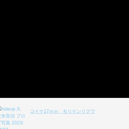
ノタノタ
スタッガーワイド4in S字バックス
ライドの出番
喰わせの釣り
コイケ17ｍｍ モリケンリグで