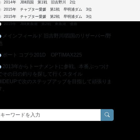
2014年 JBⅡ四国 第1戦 旧吉野川 2位
2015年 チャプター愛媛 第1戦 早明浦ダム 3位
2015年 チャプター愛媛 第2戦 早明浦ダム 3位
2015年 JBⅡ東条湖 第2戦 東条湖 優勝
メインフィールド 旧吉野川/四国のリザーバー/野
池
ボート コブラ201D OPTIMAX225
2013年からトーナメントに参戦。本番ぶっつけ
でその日の釣りを探して行くスタイル
HIDEUPで次のステップアップを目指して頑張りま
す。
ブログ内検索
最近のエントリー