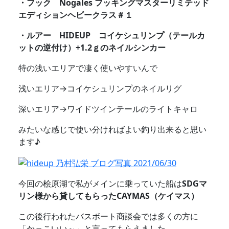
・フック Nogales フッキングマスターリミテッド
エディションヘビークラス＃１
・ルアー HIDEUP コイケシュリンプ（テールカ
ットの逆付け）+1.2ｇのネイルシンカー
特の浅いエリアで凄く使いやすいんで
浅いエリア→コイケシュリンプのネイルリグ
深いエリア→ワイドツインテールのライトキャロ
みたいな感じで使い分ければよい釣り出来ると思い
ます♪
今回の桧原湖で私がメインに乗っていた船は
SDGマ
リン様から貸してもらったCAYMAS（ケイマス）
この後行われたバスボート商談会では多くの方に
「かっこいい～」と言ってもらえました