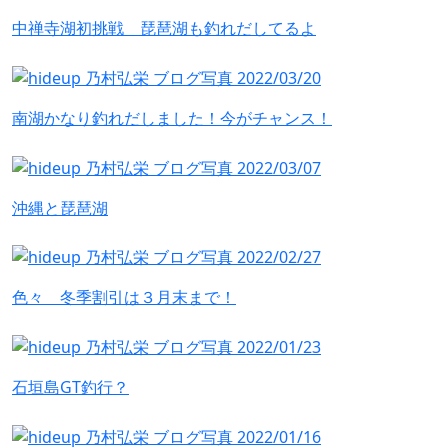
中禅寺湖初挑戦 琵琶湖も釣れだしてるよ
南湖かなり釣れだしました！今がチャンス！
沖縄と琵琶湖
色々 冬季割引は３月末まで！
石垣島GT釣行？