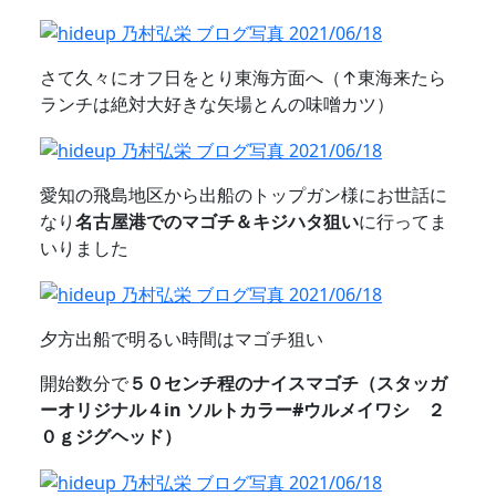
さて久々にオフ日をとり東海方面へ（↑東海来たら
ランチは絶対大好きな矢場とんの味噌カツ）
愛知の飛島地区から出船のトップガン様にお世話に
なり
名古屋港でのマゴチ＆キジハタ狙い
に行ってま
いりました
夕方出船で明るい時間はマゴチ狙い
開始数分で
５０センチ程のナイスマゴチ（スタッガ
ーオリジナル４in ソルトカラー#ウルメイワシ ２
０ｇジグヘッド）