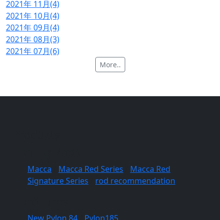
2021年 11月(4)
2021年 10月(4)
2021年 09月(4)
2021年 08月(3)
2021年 07月(6)
More..
Products
Fishing Rods
Macca
/
Macca Red Series
/
Macca Red
Signature Series
/
rod recommendation
Hard lures
New Pylon 84
/
Pylon185