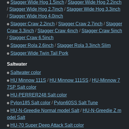
Stagger Wide Hog 1.5inch
/
Stagger Wide Hog 2.2inch
/
Stagger Wide Hog 2.7inch
/
Stagger Wide Hog 3.3inch
/
Stagger Wide Hog 4.0inch
Stagger Craw 2.2inch
/
Stagger Craw 2.7inch
/
Stagger
Craw 3.3inch
/
Stagger Craw 4inch
/
Stagger Craw 5inch
/
Stagger Craw 6.5inch
Stagger Rola 2.6inch
/
Stagger Rola 3.3inch Slim
Stagger Wide Twin Tail Pork
Saltwater
Saltwater color
HU Minnow 111S
/
HU Minnow 111SS
/
HU-Minnow 7
7SP Salt color
HU-PERRER248 Salt color
Pylon185 Salt color
/
Pylon60SS Salt Tune
HU-N-Greedie Normal model Salt
/
HU-N-Greedie Z m
odel Salt
HU-70 Super Deep Attack Salt color