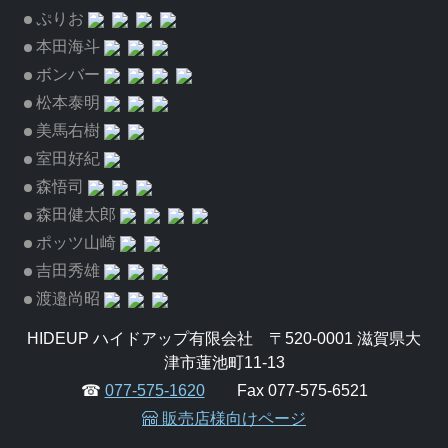
ぷりお
本田海斗
ボンバー
松本泰明
美馬右樹
室田好紀
森悟司
森田健太郎
ポッツ山崎
吉田秀雄
渡邉尚昭
HIDEUP ハイドアップ有限会社 〒520-0001 滋賀県大
津市蓮池町11-13
☎
077-575-1620
Fax 077-575-6521
販売店様向けページ