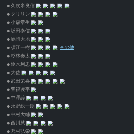
久次米良信
クリリン
小森章生
坂田泰信
嶋岡大地
須江一樹
その他
杉林奏太
鈴木利忠
大佐
武田栄喜
豊福凌平
中澤諒
永野総一朗
中村大輔
西川慧
乃村弘栄