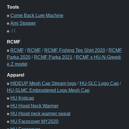
Tools
Come Back Lure Machine
Ami Stopper
/
/
RCMF
RCMF
/
RCMF
/
RCMF Fishing Tee Shirt 2020
/
RCMF
Parka 2020
/
RCMF Parka 2021
/
RCMF x HU-N-Greedi
e Z model
Apparel
HIDEUP Mesh Cap Stream logo
/
HU-SLC Logo Cap
/
HU-SLMC Embroidered Logo Mesh Cap
HU Knitcap
HU Hood Neck Warmer
HU Hood neck warmer sweat
HU Facecover MY2020