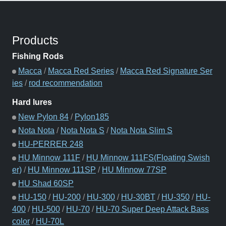
Products
Fishing Rods
Macca
/
Macca Red Series
/
Macca Red Signature Ser
ies
/
rod recommendation
Hard lures
New Pylon 84
/
Pylon185
Nota Nota
/
Nota Nota S
/
Nota Nota Slim S
HU-PERRER 248
HU Minnow 111F
/
HU Minnow 111FS(Floating Swish
er)
/
HU Minnow 111SP
/
HU Minnow 77SP
HU Shad 60SP
HU-150
/
HU-200
/
HU-300
/
HU-30BT
/
HU-350
/
HU-
400
/
HU-500
/
HU-70
/
HU-70 Super Deep Attack Bass
color
/
HU-70L