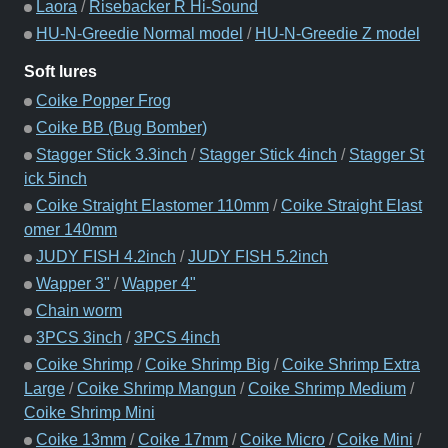
Laora
/
Risebacker R Hi-Sound
HU-N-Greedie Normal model
/
HU-N-Greedie Z model
Soft lures
Coike Popper Frog
Coike BB (Bug Bomber)
Stagger Stick 3.3inch
/
Stagger Stick 4inch
/
Stagger St
ick 5inch
Coike Straight Elastomer 110mm
/
Coike Straight Elast
omer 140mm
JUDY FISH 4.2inch
/
JUDY FISH 5.2inch
Wapper 3"
/
Wapper 4"
Chain worm
3PCS 3inch
/
3PCS 4inch
Coike Shrimp
/
Coike Shrimp Big
/
Coike Shrimp Extra
Large
/
Coike Shrimp Mangun
/
Coike Shrimp Medium
/
Coike Shrimp Mini
Coike 13mm
/
Coike 17mm
/
Coike Micro
/
Coike Mini
/