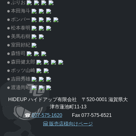
ぷりお
本田海斗
ボンバー
松本泰明
美馬右樹
室田好紀
森悟司
森田健太郎
ポッツ山崎
吉田秀雄
渡邉尚昭
HIDEUP ハイドアップ有限会社 〒520-0001 滋賀県大
津市蓮池町11-13
☎
077-575-1620
Fax 077-575-6521
販売店様向けページ