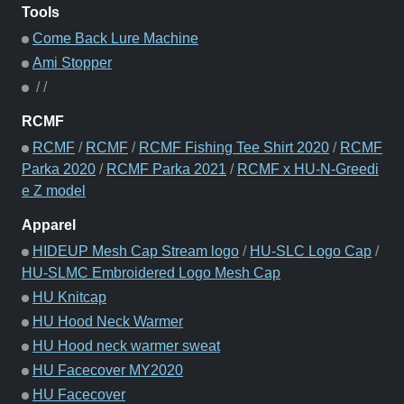
Tools
Come Back Lure Machine
Ami Stopper
/
/
RCMF
RCMF
/
RCMF
/
RCMF Fishing Tee Shirt 2020
/
RCMF
Parka 2020
/
RCMF Parka 2021
/
RCMF x HU-N-Greedi
e Z model
Apparel
HIDEUP Mesh Cap Stream logo
/
HU-SLC Logo Cap
/
HU-SLMC Embroidered Logo Mesh Cap
HU Knitcap
HU Hood Neck Warmer
HU Hood neck warmer sweat
HU Facecover MY2020
HU Facecover