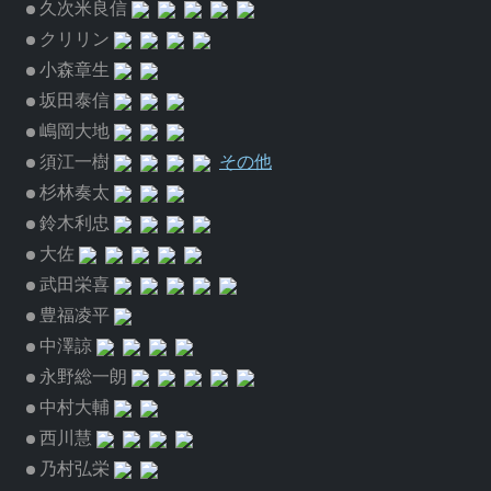
久次米良信
クリリン
小森章生
坂田泰信
嶋岡大地
須江一樹
その他
杉林奏太
鈴木利忠
大佐
武田栄喜
豊福凌平
中澤諒
永野総一朗
中村大輔
西川慧
乃村弘栄