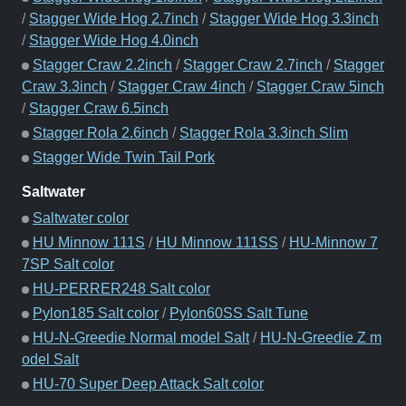
/
Stagger Wide Hog 2.7inch
/
Stagger Wide Hog 3.3inch
/
Stagger Wide Hog 4.0inch
Stagger Craw 2.2inch
/
Stagger Craw 2.7inch
/
Stagger
Craw 3.3inch
/
Stagger Craw 4inch
/
Stagger Craw 5inch
/
Stagger Craw 6.5inch
Stagger Rola 2.6inch
/
Stagger Rola 3.3inch Slim
Stagger Wide Twin Tail Pork
Saltwater
Saltwater color
HU Minnow 111S
/
HU Minnow 111SS
/
HU-Minnow 7
7SP Salt color
HU-PERRER248 Salt color
Pylon185 Salt color
/
Pylon60SS Salt Tune
HU-N-Greedie Normal model Salt
/
HU-N-Greedie Z m
odel Salt
HU-70 Super Deep Attack Salt color