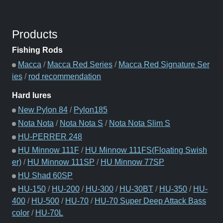
Products
Fishing Rods
Macca
/
Macca Red Series
/
Macca Red Signature Ser
ies
/
rod recommendation
Hard lures
New Pylon 84
/
Pylon185
Nota Nota
/
Nota Nota S
/
Nota Nota Slim S
HU-PERRER 248
HU Minnow 111F
/
HU Minnow 111FS(Floating Swish
er)
/
HU Minnow 111SP
/
HU Minnow 77SP
HU Shad 60SP
HU-150
/
HU-200
/
HU-300
/
HU-30BT
/
HU-350
/
HU-
400
/
HU-500
/
HU-70
/
HU-70 Super Deep Attack Bass
color
/
HU-70L