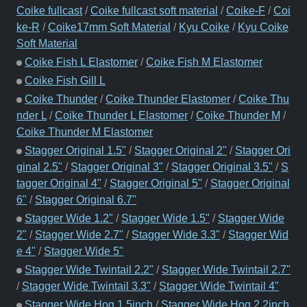
Coike fullcast
/
Coike fullcast soft material
/
Coike-F
/
Coi
ke-R
/
Coike17mm Soft Material
/
Kyu Coike
/
Kyu Coike
Soft Material
Coike Fish L Elastomer
/
Coike Fish M Elastomer
Coike Fish Gill L
Coike Thunder
/
Coike Thunder Elastomer
/
Coike Thu
nder L
/
Coike Thunder L Elastomer
/
Coike Thunder M
/
Coike Thunder M Elastomer
Stagger Original 1.5"
/
Stagger Original 2"
/
Stagger Ori
ginal 2.5"
/
Stagger Original 3"
/
Stagger Original 3.5"
/
S
tagger Original 4"
/
Stagger Original 5"
/
Stagger Original
6"
/
Stagger Original 6.7"
Stagger Wide 1.2"
/
Stagger Wide 1.5"
/
Stagger Wide
2"
/
Stagger Wide 2.7"
/
Stagger Wide 3.3"
/
Stagger Wid
e 4"
/
Stagger Wide 5"
Stagger Wide Twintail 2.2"
/
Stagger Wide Twintail 2.7"
/
Stagger Wide Twintail 3.3"
/
Stagger Wide Twintail 4"
Stagger Wide Hog 1.5inch
/
Stagger Wide Hog 2.2inch