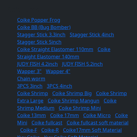
Soft lures
Coike Popper Frog
Coike BB (Bug Bomber)
Stagger Stick 3.3inch
/
Stagger Stick 4inch
/
Stagger Stick 5inch
Coike Straight Elastomer 110mm
/
Coike
Straight Elastomer 140mm
JUDY FISH 4.2inch
/
JUDY FISH 5.2inch
Wapper 3"
/
Wapper 4"
Chain worm
3PCS 3inch
/
3PCS 4inch
Coike Shrimp
/
Coike Shrimp Big
/
Coike Shrimp
Extra Large
/
Coike Shrimp Mangun
/
Coike
Shrimp Medium
/
Coike Shrimp Mini
Coike 13mm
/
Coike 17mm
/
Coike Micro
/
Coike
Mini
/
Coike fullcast
/
Coike fullcast soft material
/
Coike-F
/
Coike-R
/
Coike17mm Soft Material
/