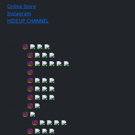
Online Store
Instagram
HIDEUP CHANNEL
Staff SNS
蘆原仁
石井健一
板山雅樹
入江勇樹
榎本英俊
近江弘之
小幡伸一
加藤純平
兜森陸
久次米良信
クリリン