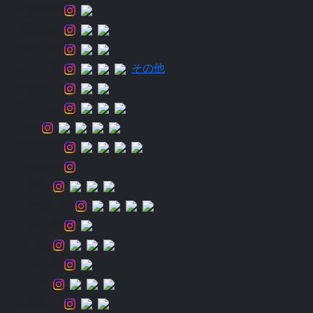
小森章生
坂田泰信
嶋岡大地
須江一樹
その他
杉林奏太
鈴木利忠
大佐
武田栄喜
豊福凌平
中澤諒
永野総一朗
中村大輔
西川慧
乃村弘栄
ぷりお
本田海斗