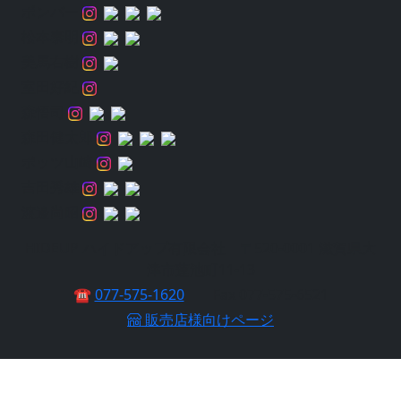
ボンバー
松本泰明
美馬右樹
室田好紀
森悟司
森田健太郎
ポッツ山崎
吉田秀雄
渡邉尚昭
HIDEUP ハイドアップ有限会社 〒520-0001 滋賀県大
津市蓮池町11-13
☎
077-575-1620
Fax 077-575-6521
販売店様向けページ