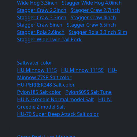
Wide Hog 3.3inch
/
Stagger Wide Hog 4.0inch
Stagger Craw 2.2inch
/
Stagger Craw 2.7inch
/
Stagger Craw 3.3inch
/
Stagger Craw 4inch
/
Stagger Craw 5inch
/
Stagger Craw 6.5inch
Stagger Rola 2.6inch
/
Stagger Rola 3.3inch Slim
Stagger Wide Twin Tail Pork
Saltwater
Saltwater color
HU Minnow 111S
/
HU Minnow 111SS
/
HU-
Minnow 77SP Salt color
HU-PERRER248 Salt color
Pylon185 Salt color
/
Pylon60SS Salt Tune
HU-N-Greedie Normal model Salt
/
HU-N-
Greedie Z model Salt
HU-70 Super Deep Attack Salt color
Tools