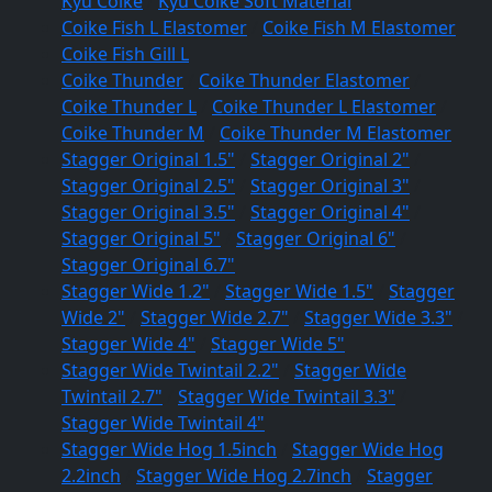
Kyu Coike
/
Kyu Coike Soft Material
Coike Fish L Elastomer
/
Coike Fish M Elastomer
Coike Fish Gill L
Coike Thunder
/
Coike Thunder Elastomer
/
Coike Thunder L
/
Coike Thunder L Elastomer
/
Coike Thunder M
/
Coike Thunder M Elastomer
Stagger Original 1.5"
/
Stagger Original 2"
/
Stagger Original 2.5"
/
Stagger Original 3"
/
Stagger Original 3.5"
/
Stagger Original 4"
/
Stagger Original 5"
/
Stagger Original 6"
/
Stagger Original 6.7"
Stagger Wide 1.2"
/
Stagger Wide 1.5"
/
Stagger
Wide 2"
/
Stagger Wide 2.7"
/
Stagger Wide 3.3"
/
Stagger Wide 4"
/
Stagger Wide 5"
Stagger Wide Twintail 2.2"
/
Stagger Wide
Twintail 2.7"
/
Stagger Wide Twintail 3.3"
/
Stagger Wide Twintail 4"
Stagger Wide Hog 1.5inch
/
Stagger Wide Hog
2.2inch
/
Stagger Wide Hog 2.7inch
/
Stagger