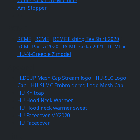
Come Back Lure Machine
Ami Stopper
/
/
RCMF
RCMF
/
RCMF
/
RCMF Fishing Tee Shirt 2020
/
RCMF Parka 2020
/
RCMF Parka 2021
/
RCMF x
HU-N-Greedie Z model
Apparel
HIDEUP Mesh Cap Stream logo
/
HU-SLC Logo
Cap
/
HU-SLMC Embroidered Logo Mesh Cap
HU Knitcap
HU Hood Neck Warmer
HU Hood neck warmer sweat
HU Facecover MY2020
HU Facecover
Link