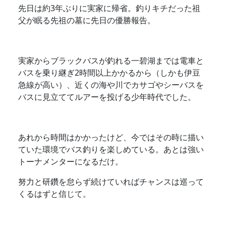
先日は約3年ぶりに実家に帰省。釣りキチだった祖
父が眠る先祖の墓に先日の優勝報告。
実家からブラックバスが釣れる一碧湖までは電車と
バスを乗り継ぎ2時間以上かかるから（しかも伊豆
急線が高い）、近くの海や川でカサゴやシーバスを
バスに見立ててルアーを投げる少年時代でした。
あれから時間はかかったけど、今ではその時に描い
ていた環境でバス釣りを楽しめている。あとは強い
トーナメンターになるだけ。
努力と研鑽を怠らず続けていればチャンスは巡って
くるはずと信じて。