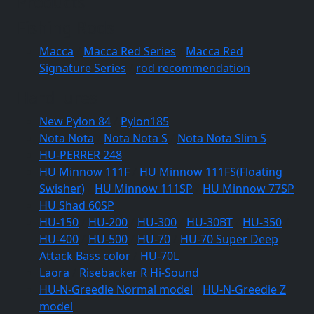
Products
Fishing Rods
Macca
/
Macca Red Series
/
Macca Red
Signature Series
/
rod recommendation
Hard lures
New Pylon 84
/
Pylon185
Nota Nota
/
Nota Nota S
/
Nota Nota Slim S
HU-PERRER 248
HU Minnow 111F
/
HU Minnow 111FS(Floating
Swisher)
/
HU Minnow 111SP
/
HU Minnow 77SP
HU Shad 60SP
HU-150
/
HU-200
/
HU-300
/
HU-30BT
/
HU-350
/
HU-400
/
HU-500
/
HU-70
/
HU-70 Super Deep
Attack Bass color
/
HU-70L
Laora
/
Risebacker R Hi-Sound
HU-N-Greedie Normal model
/
HU-N-Greedie Z
model