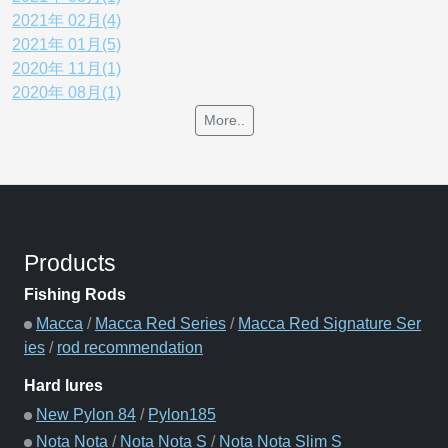
2021年 02月(4)
2021年 01月(5)
2020年 11月(1)
2020年 08月(1)
More..
Products
Fishing Rods
Macca
/
Macca Red Series
/
Macca Red Signature Ser
ies
/
rod recommendation
Hard lures
New Pylon 84
/
Pylon185
Nota Nota
/
Nota Nota S
/
Nota Nota Slim S