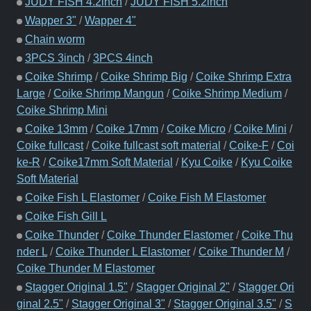
JUDY FISH 4.2inch
/
JUDY FISH 5.2inch
Wapper 3"
/
Wapper 4"
Chain worm
3PCS 3inch
/
3PCS 4inch
Coike Shrimp
/
Coike Shrimp Big
/
Coike Shrimp Extra
Large
/
Coike Shrimp Mangun
/
Coike Shrimp Medium
/
Coike Shrimp Mini
Coike 13mm
/
Coike 17mm
/
Coike Micro
/
Coike Mini
/
Coike fullcast
/
Coike fullcast soft material
/
Coike-F
/
Coi
ke-R
/
Coike17mm Soft Material
/
Kyu Coike
/
Kyu Coike
Soft Material
Coike Fish L Elastomer
/
Coike Fish M Elastomer
Coike Fish Gill L
Coike Thunder
/
Coike Thunder Elastomer
/
Coike Thu
nder L
/
Coike Thunder L Elastomer
/
Coike Thunder M
/
Coike Thunder M Elastomer
Stagger Original 1.5"
/
Stagger Original 2"
/
Stagger Ori
ginal 2.5"
/
Stagger Original 3"
/
Stagger Original 3.5"
/
S