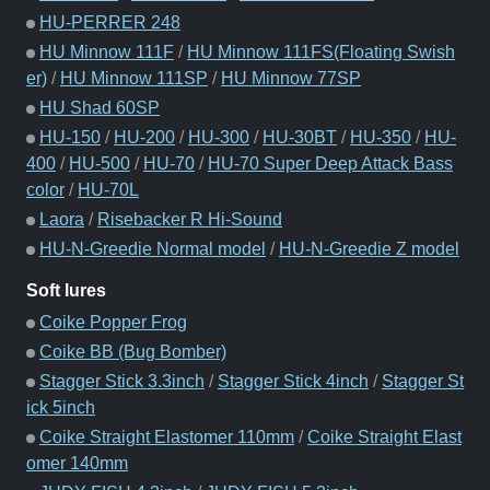
HU-PERRER 248
HU Minnow 111F
/
HU Minnow 111FS(Floating Swish
er)
/
HU Minnow 111SP
/
HU Minnow 77SP
HU Shad 60SP
HU-150
/
HU-200
/
HU-300
/
HU-30BT
/
HU-350
/
HU-
400
/
HU-500
/
HU-70
/
HU-70 Super Deep Attack Bass
color
/
HU-70L
Laora
/
Risebacker R Hi-Sound
HU-N-Greedie Normal model
/
HU-N-Greedie Z model
Soft lures
Coike Popper Frog
Coike BB (Bug Bomber)
Stagger Stick 3.3inch
/
Stagger Stick 4inch
/
Stagger St
ick 5inch
Coike Straight Elastomer 110mm
/
Coike Straight Elast
omer 140mm