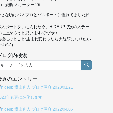
愛艇:スキーター20i
小さな頃はバスプロとバスボートに憧れてました(^-
)
バスボートを手に入れた今、HIDEUPで次のステー
ジに上がろうと思いますo(^▽^)o♪
最後にひとこと:生まれ変わったら大統領になりたい
す(^-^)
ブログ内検索
最近のエントリー
2023年も更に進化します