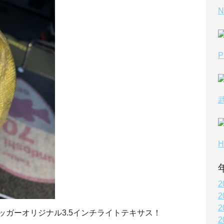
N
2
2
2
ガーオリジナル3.5インチライトテキサス！
2