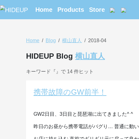
Home
Products
Store
Home
Blog
横山直人
2018-04
HIDEUP Blog
横山直人
キーワード『
』で 14 件ヒット
携帯故障のGW前半！
GW2日目、3日目と琵琶湖に出てきました^ ^
昨日のお昼から携帯電話がバグり… 普通に動
お店に持ち込む 直前でギリギリ元に戻って良