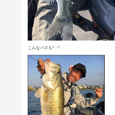
こんなバスも^ - ^