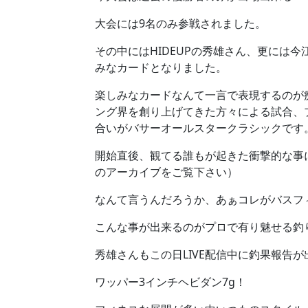
大会には9名のみ参戦されました。
その中にはHIDEUPの秀雄さん、更には
みなカードとなりました。
楽しみなカードなんて一言で表現するのが
ング界を創り上げてきた方々による試合、
合いがバサーオールスタークラシックです
開始直後、観てる誰もが起きた衝撃的な事に興奮
のアーカイブをご覧下さい）
なんて言うんだろうか、あぁコレがバスフ
こんな事が出来るのがプロで有り魅せる釣
秀雄さんもこの日LIVE配信中に釣果報告
ワッパー3インチヘビダン7g！