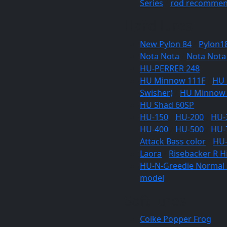
Series
/
rod recommen
Hard lures
New Pylon 84
/
Pylon1
Nota Nota
/
Nota Nota
HU-PERRER 248
HU Minnow 111F
/
HU 
Swisher)
/
HU Minnow
HU Shad 60SP
HU-150
/
HU-200
/
HU-
HU-400
/
HU-500
/
HU-
Attack Bass color
/
HU-
Laora
/
Risebacker R H
HU-N-Greedie Normal
model
Soft lures
Coike Popper Frog