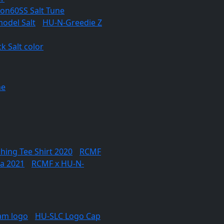
lon60SS Salt Tune
odel Salt
/
HU-N-Greedie Z
k Salt color
ne
hing Tee Shirt 2020
/
RCMF
a 2021
/
RCMF x HU-N-
am logo
/
HU-SLC Logo Cap