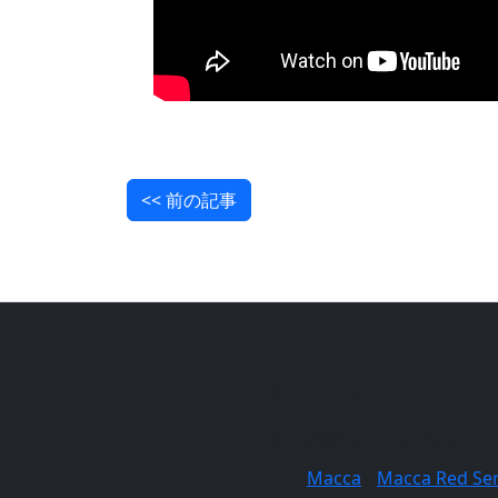
<< 前の記事
Products
Fishing Rods
Macca
/
Macca Red Ser