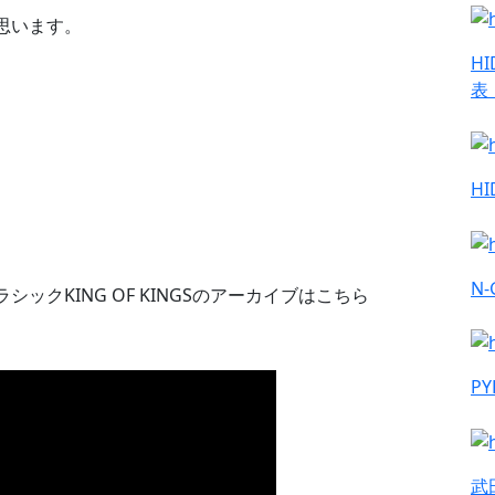
思います。
H
表
H
N-
クKING OF KINGSのアーカイブはこちら
P
武