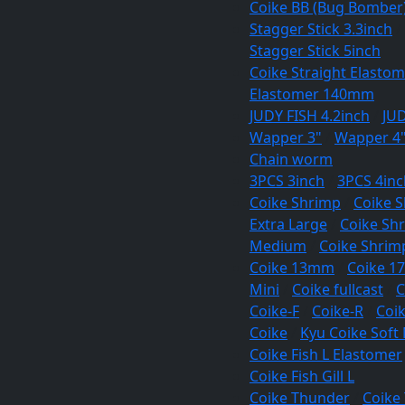
Coike BB (Bug Bomber
Stagger Stick 3.3inch
/
Stagger Stick 5inch
Coike Straight Elast
Elastomer 140mm
JUDY FISH 4.2inch
/
JUD
Wapper 3"
/
Wapper 4
Chain worm
3PCS 3inch
/
3PCS 4inc
Coike Shrimp
/
Coike S
Extra Large
/
Coike Sh
Medium
/
Coike Shrim
Coike 13mm
/
Coike 
Mini
/
Coike fullcast
/
C
Coike-F
/
Coike-R
/
Coi
Coike
/
Kyu Coike Soft 
Coike Fish L Elastomer
Coike Fish Gill L
Coike Thunder
/
Coike