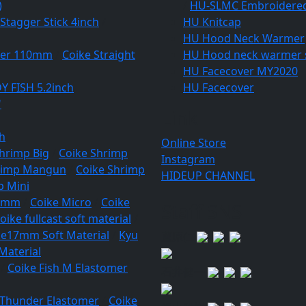
)
/
HU-SLMC Embroidere
Stagger Stick 4inch
/
HU Knitcap
HU Hood Neck Warmer
omer 110mm
/
Coike Straight
HU Hood neck warmer 
HU Facecover MY2020
Y FISH 5.2inch
HU Facecover
"
Link
h
Online Store
hrimp Big
/
Coike Shrimp
Instagram
rimp Mangun
/
Coike Shrimp
HIDEUP CHANNEL
p Mini
17mm
/
Coike Micro
/
Coike
Staff SNS
oike fullcast soft material
/
ke17mm Soft Material
/
Kyu
蘆原仁
Material
/
Coike Fish M Elastomer
石井健一
 Thunder Elastomer
/
Coike