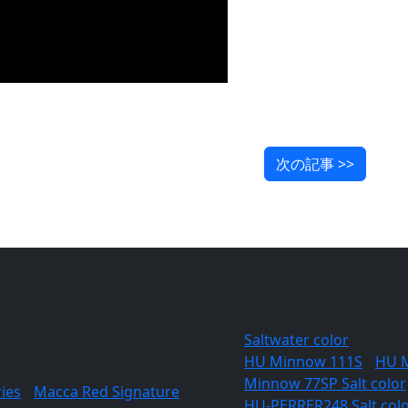
次の記事 >>
Saltwater
Saltwater color
HU Minnow 111S
/
HU 
Minnow 77SP Salt color
ies
/
Macca Red Signature
HU-PERRER248 Salt col