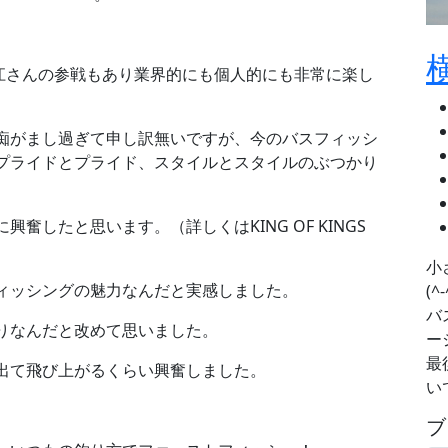
今江さんの参戦もあり業界的にも個人的にも非常に楽し
痴がまし過ぎて申し訳無いですが、今のバスフィッシ
プライドとプライド、スタイルとスタイルのぶつかり
。
したと思います。（詳しくはKING OF KINGS
小
ィッシングの魅力なんだと実感しました。
(^-
バ
りなんだと改めて思いました。
ー
最
が出て飛び上がるくらい興奮しました。
いで
ブ