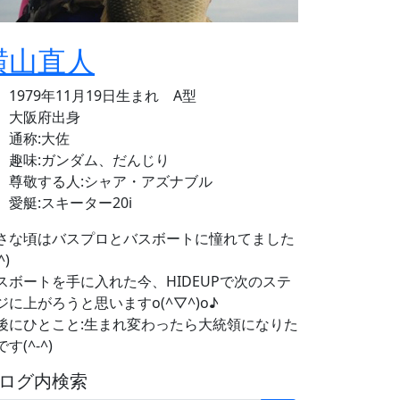
横山直人
1979年11月19日生まれ A型
大阪府出身
通称:大佐
趣味:ガンダム、だんじり
尊敬する人:シャア・アズナブル
愛艇:スキーター20i
さな頃はバスプロとバスボートに憧れてました
^)
スボートを手に入れた今、HIDEUPで次のステ
ジに上がろうと思いますo(^▽^)o♪
後にひとこと:生まれ変わったら大統領になりた
す(^-^)
ログ内検索