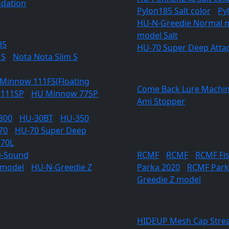
dation
Pylon185 Salt color
/
Py
HU-N-Greedie Normal m
model Salt
85
HU-70 Super Deep Attac
 S
/
Nota Nota Slim S
Tools
Minnow 111FS(Floating
Come Back Lure Machi
 111SP
/
HU Minnow 77SP
Ami Stopper
/
/
300
/
HU-30BT
/
HU-350
/
70
/
HU-70 Super Deep
RCMF
70L
i-Sound
RCMF
/
RCMF
/
RCMF Fis
 model
/
HU-N-Greedie Z
Parka 2020
/
RCMF Park
Greedie Z model
Apparel
HIDEUP Mesh Cap Stre