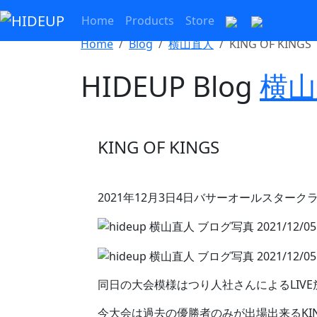
Home
Products
Store
Home
Blog
横山直人
KING OF KINGS
HIDEUP Blog
横山
KING OF KINGS
2021年12月3日4日バサーオールスタークラ
同日の大会模様はつり人社さんによるLIV
今大会は過去の優勝者のみが出場出来るKING 