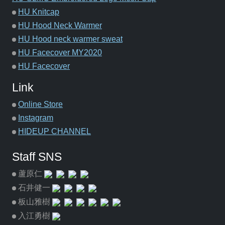
HU Knitcap
HU Hood Neck Warmer
HU Hood neck warmer sweat
HU Facecover MY2020
HU Facecover
Link
Online Store
Instagram
HIDEUP CHANNEL
Staff SNS
蘆原仁
石井健一
板山雅樹
入江勇樹