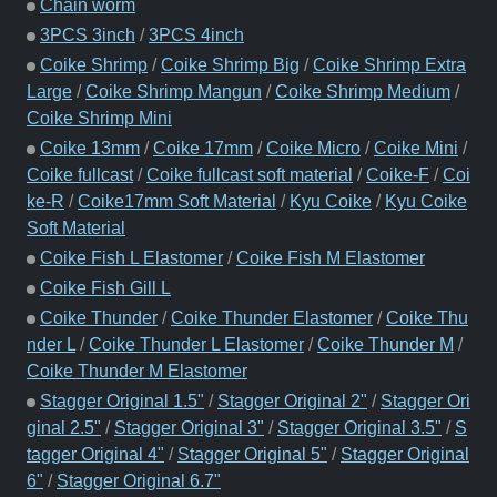
Chain worm
3PCS 3inch
/
3PCS 4inch
Coike Shrimp
/
Coike Shrimp Big
/
Coike Shrimp Extra
Large
/
Coike Shrimp Mangun
/
Coike Shrimp Medium
/
Coike Shrimp Mini
Coike 13mm
/
Coike 17mm
/
Coike Micro
/
Coike Mini
/
Coike fullcast
/
Coike fullcast soft material
/
Coike-F
/
Coi
ke-R
/
Coike17mm Soft Material
/
Kyu Coike
/
Kyu Coike
Soft Material
Coike Fish L Elastomer
/
Coike Fish M Elastomer
Coike Fish Gill L
Coike Thunder
/
Coike Thunder Elastomer
/
Coike Thu
nder L
/
Coike Thunder L Elastomer
/
Coike Thunder M
/
Coike Thunder M Elastomer
Stagger Original 1.5"
/
Stagger Original 2"
/
Stagger Ori
ginal 2.5"
/
Stagger Original 3"
/
Stagger Original 3.5"
/
S
tagger Original 4"
/
Stagger Original 5"
/
Stagger Original
6"
/
Stagger Original 6.7"