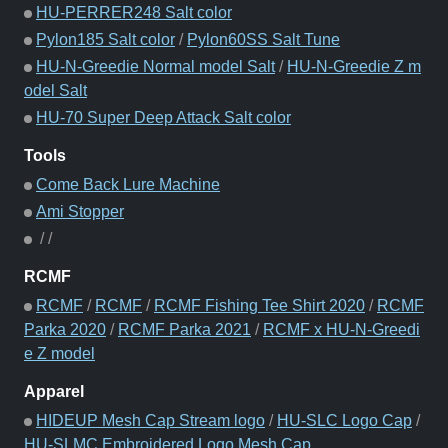
HU-PERRER248 Salt color
Pylon185 Salt color
/
Pylon60SS Salt Tune
HU-N-Greedie Normal model Salt
/
HU-N-Greedie Z m
odel Salt
HU-70 Super Deep Attack Salt color
Tools
Come Back Lure Machine
Ami Stopper
/
/
RCMF
RCMF
/
RCMF
/
RCMF Fishing Tee Shirt 2020
/
RCMF
Parka 2020
/
RCMF Parka 2021
/
RCMF x HU-N-Greedi
e Z model
Apparel
HIDEUP Mesh Cap Stream logo
/
HU-SLC Logo Cap
/
HU-SLMC Embroidered Logo Mesh Cap