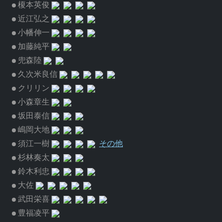
榎本英俊
近江弘之
小幡伸一
加藤純平
兜森陸
久次米良信
クリリン
小森章生
坂田泰信
嶋岡大地
須江一樹
その他
杉林奏太
鈴木利忠
大佐
武田栄喜
豊福凌平