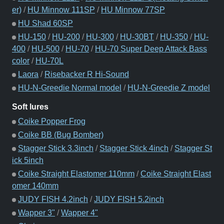
er)
/
HU Minnow 111SP
/
HU Minnow 77SP
HU Shad 60SP
HU-150
/
HU-200
/
HU-300
/
HU-30BT
/
HU-350
/
HU-
400
/
HU-500
/
HU-70
/
HU-70 Super Deep Attack Bass
color
/
HU-70L
Laora
/
Risebacker R Hi-Sound
HU-N-Greedie Normal model
/
HU-N-Greedie Z model
Soft lures
Coike Popper Frog
Coike BB (Bug Bomber)
Stagger Stick 3.3inch
/
Stagger Stick 4inch
/
Stagger St
ick 5inch
Coike Straight Elastomer 110mm
/
Coike Straight Elast
omer 140mm
JUDY FISH 4.2inch
/
JUDY FISH 5.2inch
Wapper 3"
/
Wapper 4"