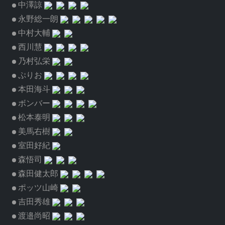
中澤諒
永野総一朗
中村大輔
西川慧
乃村弘栄
ぷりお
本田海斗
ボンバー
松本泰明
美馬右樹
室田好紀
森悟司
森田健太郎
ポッツ山崎
吉田秀雄
渡邉尚昭