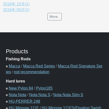
2016年 10月(1)
2016年 09月(1)
More..
Products
Fishing Rods
Macca
/
Macca Red Series
/
Macca Red Signature Ser
ies
/
rod recommendation
Hard lures
New Pylon 84
/
Pylon185
Nota Nota
/
Nota Nota S
/
Nota Nota Slim S
HU-PERRER 248
HU Minnow 111F
/
HU Minnow 111FS(Floating Swish