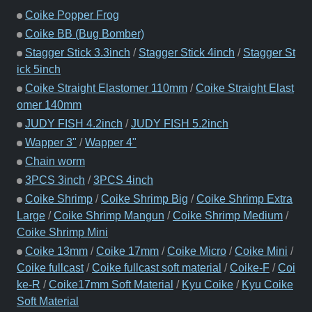
Coike Popper Frog
Coike BB (Bug Bomber)
Stagger Stick 3.3inch
/
Stagger Stick 4inch
/
Stagger St
ick 5inch
Coike Straight Elastomer 110mm
/
Coike Straight Elast
omer 140mm
JUDY FISH 4.2inch
/
JUDY FISH 5.2inch
Wapper 3"
/
Wapper 4"
Chain worm
3PCS 3inch
/
3PCS 4inch
Coike Shrimp
/
Coike Shrimp Big
/
Coike Shrimp Extra
Large
/
Coike Shrimp Mangun
/
Coike Shrimp Medium
/
Coike Shrimp Mini
Coike 13mm
/
Coike 17mm
/
Coike Micro
/
Coike Mini
/
Coike fullcast
/
Coike fullcast soft material
/
Coike-F
/
Coi
ke-R
/
Coike17mm Soft Material
/
Kyu Coike
/
Kyu Coike
Soft Material