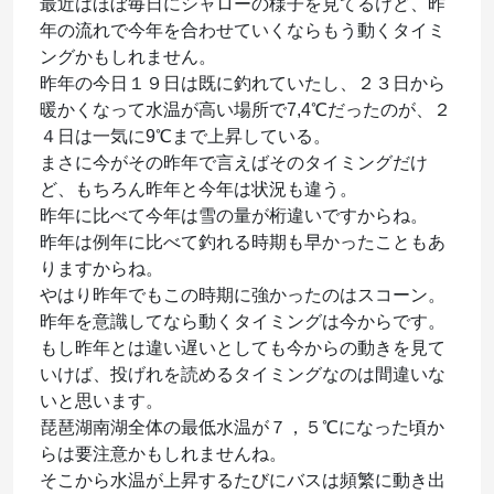
最近はほぼ毎日にシャローの様子を見てるけど、昨
年の流れで今年を合わせていくならもう動くタイミ
ングかもしれません。
昨年の今日１９日は既に釣れていたし、２３日から
暖かくなって水温が高い場所で7,4℃だったのが、２
４日は一気に9℃まで上昇している。
まさに今がその昨年で言えばそのタイミングだけ
ど、もちろん昨年と今年は状況も違う。
昨年に比べて今年は雪の量が桁違いですからね。
昨年は例年に比べて釣れる時期も早かったこともあ
りますからね。
やはり昨年でもこの時期に強かったのはスコーン。
昨年を意識してなら動くタイミングは今からです。
もし昨年とは違い遅いとしても今からの動きを見て
いけば、投げれを読めるタイミングなのは間違いな
いと思います。
琵琶湖南湖全体の最低水温が７，５℃になった頃か
らは要注意かもしれませんね。
そこから水温が上昇するたびにバスは頻繁に動き出