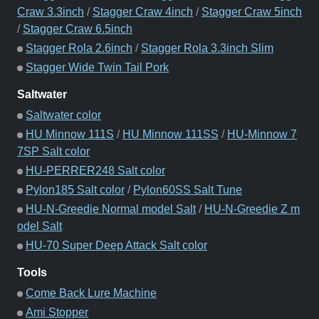
Craw 3.3inch
/
Stagger Craw 4inch
/
Stagger Craw 5inch
/
Stagger Craw 6.5inch
Stagger Rola 2.6inch
/
Stagger Rola 3.3inch Slim
Stagger Wide Twin Tail Pork
Saltwater
Saltwater color
HU Minnow 111S
/
HU Minnow 111SS
/
HU-Minnow 7
7SP Salt color
HU-PERRER248 Salt color
Pylon185 Salt color
/
Pylon60SS Salt Tune
HU-N-Greedie Normal model Salt
/
HU-N-Greedie Z m
odel Salt
HU-70 Super Deep Attack Salt color
Tools
Come Back Lure Machine
Ami Stopper