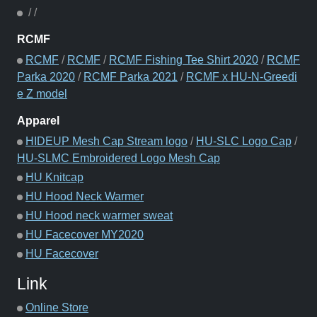
/
/
RCMF
RCMF
/
RCMF
/
RCMF Fishing Tee Shirt 2020
/
RCMF
Parka 2020
/
RCMF Parka 2021
/
RCMF x HU-N-Greedi
e Z model
Apparel
HIDEUP Mesh Cap Stream logo
/
HU-SLC Logo Cap
/
HU-SLMC Embroidered Logo Mesh Cap
HU Knitcap
HU Hood Neck Warmer
HU Hood neck warmer sweat
HU Facecover MY2020
HU Facecover
Link
Online Store