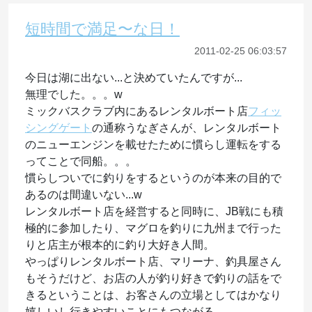
短時間で満足〜な日！
2011-02-25 06:03:57
今日は湖に出ない...と決めていたんですが...
無理でした。。。w
ミックバスクラブ内にあるレンタルボート店
フィッ
シングゲート
の通称うなぎさんが、レンタルボート
のニューエンジンを載せたために慣らし運転をする
ってことで同船。。。
慣らしついでに釣りをするというのが本来の目的で
あるのは間違いない...w
レンタルボート店を経営すると同時に、JB戦にも積
極的に参加したり、マグロを釣りに九州まで行った
りと店主が根本的に釣り大好き人間。
やっぱりレンタルボート店、マリーナ、釣具屋さん
もそうだけど、お店の人が釣り好きで釣りの話をで
きるということは、お客さんの立場としてはかなり
嬉しいし行きやすいことにもつながる。