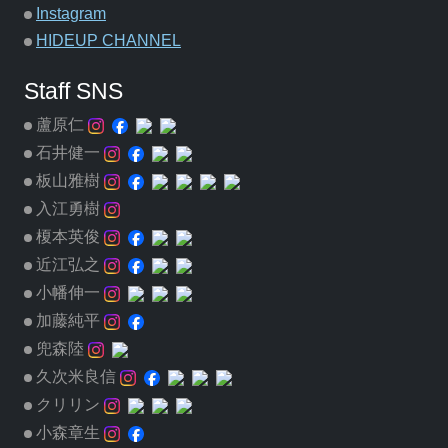
Instagram
HIDEUP CHANNEL
Staff SNS
蘆原仁
石井健一
板山雅樹
入江勇樹
榎本英俊
近江弘之
小幡伸一
加藤純平
兜森陸
久次米良信
クリリン
小森章生