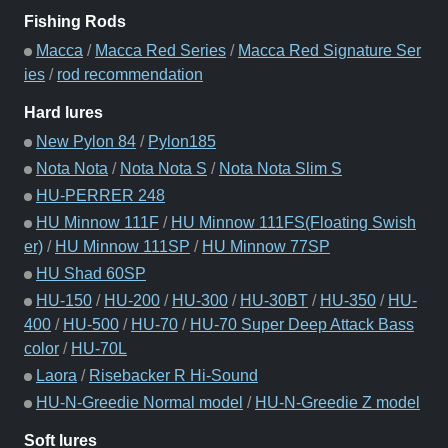
Fishing Rods
Macca
/
Macca Red Series
/
Macca Red Signature Ser
ies
/
rod recommendation
Hard lures
New Pylon 84
/
Pylon185
Nota Nota
/
Nota Nota S
/
Nota Nota Slim S
HU-PERRER 248
HU Minnow 111F
/
HU Minnow 111FS(Floating Swish
er)
/
HU Minnow 111SP
/
HU Minnow 77SP
HU Shad 60SP
HU-150
/
HU-200
/
HU-300
/
HU-30BT
/
HU-350
/
HU-
400
/
HU-500
/
HU-70
/
HU-70 Super Deep Attack Bass
color
/
HU-70L
Laora
/
Risebacker R Hi-Sound
HU-N-Greedie Normal model
/
HU-N-Greedie Z model
Soft lures