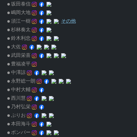
坂田泰信
嶋岡大地
須江一樹
その他
杉林奏太
鈴木利忠
大佐
武田栄喜
豊福凌平
中澤諒
永野総一朗
中村大輔
西川慧
乃村弘栄
ぷりお
本田海斗
ボンバー