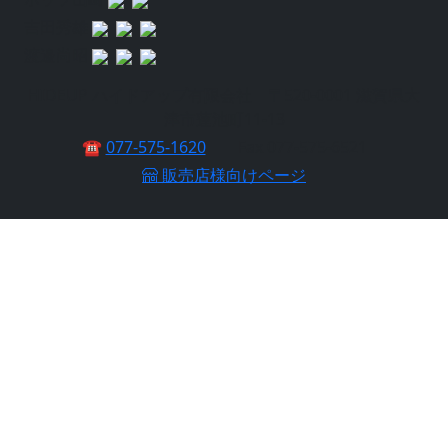
吉田秀雄
渡邉尚昭
HIDEUP ハイドアップ有限会社 〒520-0001 滋賀県大
津市蓮池町11-13
☎
077-575-1620
Fax 077-575-6521
販売店様向けページ