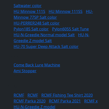
Saltwater color
HU Minnow 111S
/
HU Minnow 111SS
/
HU-
Minnow 77SP Salt color
HU-PERRER248 Salt color
Pylon185 Salt color
/
Pylon60SS Salt Tune
HU-N-Greedie Normal model Salt
/
HU-N-
Greedie Z model Salt
HU-70 Super Deep Attack Salt color
Tools
Come Back Lure Machine
Ami Stopper
/
/
RCMF
RCMF
/
RCMF
/
RCMF Fishing Tee Shirt 2020
/
RCMF Parka 2020
/
RCMF Parka 2021
/
RCMF x
HU-N-Greedie Z model