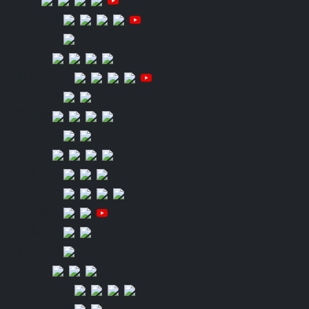
武田栄喜
豊福凌平
中澤諒
永野総一朗
中村大輔
西川慧
乃村弘栄
ぷりお
本田海斗
ボンバー
松本泰明
美馬右樹
室田好紀
森悟司
森田健太郎
ポッツ山崎