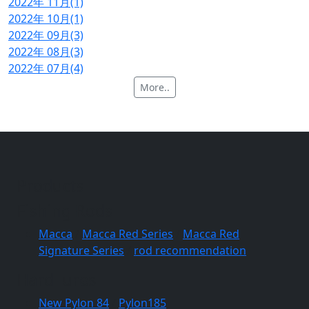
2022年 11月(1)
2022年 10月(1)
2022年 09月(3)
2022年 08月(3)
2022年 07月(4)
More..
Products
Fishing Rods
Macca
/
Macca Red Series
/
Macca Red
Signature Series
/
rod recommendation
Hard lures
New Pylon 84
/
Pylon185