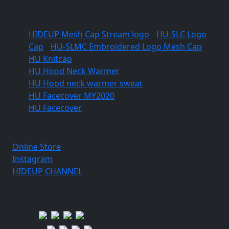
Apparel
HIDEUP Mesh Cap Stream logo
/
HU-SLC Logo
Cap
/
HU-SLMC Embroidered Logo Mesh Cap
HU Knitcap
HU Hood Neck Warmer
HU Hood neck warmer sweat
HU Facecover MY2020
HU Facecover
Link
Online Store
Instagram
HIDEUP CHANNEL
Staff SNS
蘆原仁
石井健一