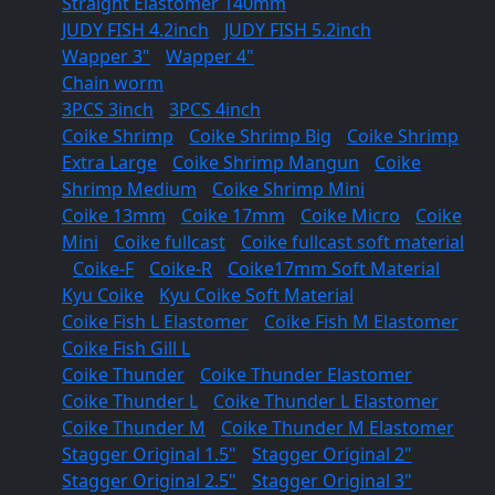
Straight Elastomer 140mm
JUDY FISH 4.2inch
/
JUDY FISH 5.2inch
Wapper 3"
/
Wapper 4"
Chain worm
3PCS 3inch
/
3PCS 4inch
Coike Shrimp
/
Coike Shrimp Big
/
Coike Shrimp
Extra Large
/
Coike Shrimp Mangun
/
Coike
Shrimp Medium
/
Coike Shrimp Mini
Coike 13mm
/
Coike 17mm
/
Coike Micro
/
Coike
Mini
/
Coike fullcast
/
Coike fullcast soft material
/
Coike-F
/
Coike-R
/
Coike17mm Soft Material
/
Kyu Coike
/
Kyu Coike Soft Material
Coike Fish L Elastomer
/
Coike Fish M Elastomer
Coike Fish Gill L
Coike Thunder
/
Coike Thunder Elastomer
/
Coike Thunder L
/
Coike Thunder L Elastomer
/
Coike Thunder M
/
Coike Thunder M Elastomer
Stagger Original 1.5"
/
Stagger Original 2"
/
Stagger Original 2.5"
/
Stagger Original 3"
/