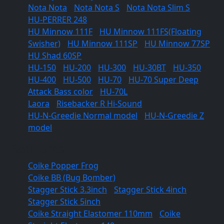
Nota Nota
/
Nota Nota S
/
Nota Nota Slim S
HU-PERRER 248
HU Minnow 111F
/
HU Minnow 111FS(Floating
Swisher)
/
HU Minnow 111SP
/
HU Minnow 77SP
HU Shad 60SP
HU-150
/
HU-200
/
HU-300
/
HU-30BT
/
HU-350
/
HU-400
/
HU-500
/
HU-70
/
HU-70 Super Deep
Attack Bass color
/
HU-70L
Laora
/
Risebacker R Hi-Sound
HU-N-Greedie Normal model
/
HU-N-Greedie Z
model
Soft lures
Coike Popper Frog
Coike BB (Bug Bomber)
Stagger Stick 3.3inch
/
Stagger Stick 4inch
/
Stagger Stick 5inch
Coike Straight Elastomer 110mm
/
Coike