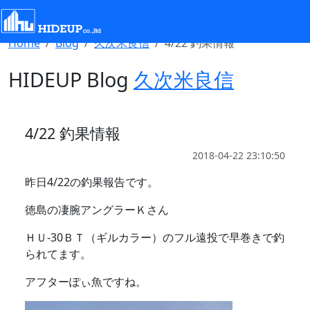
Select Language
▼
Home
Blog
久次米良信
4/22 釣果情報
HIDEUP Blog
久次米良信
4/22 釣果情報
2018-04-22 23:10:50
昨日4/22の釣果報告です。
徳島の凄腕アングラーＫさん
ＨＵ-30ＢＴ（ギルカラー）のフル遠投で早巻きで釣
られてます。
アフターぽぃ魚ですね。