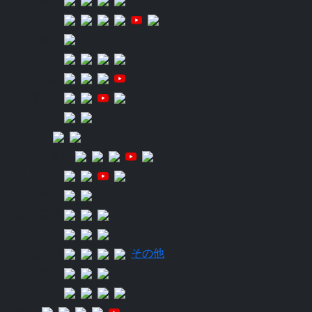
板山雅樹
入江勇樹
榎本英俊
近江弘之
小幡伸一
加藤純平
兜森陸
久次米良信
クリリン
小森章生
坂田泰信
嶋岡大地
須江一樹
その他
杉林奏太
鈴木利忠
大佐