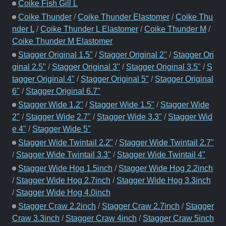
Coike Fish Gill L
Coike Thunder
/
Coike Thunder Elastomer
/
Coike Thu
nder L
/
Coike Thunder L Elastomer
/
Coike Thunder M
/
Coike Thunder M Elastomer
Stagger Original 1.5"
/
Stagger Original 2"
/
Stagger Ori
ginal 2.5"
/
Stagger Original 3"
/
Stagger Original 3.5"
/
S
tagger Original 4"
/
Stagger Original 5"
/
Stagger Original
6"
/
Stagger Original 6.7"
Stagger Wide 1.2"
/
Stagger Wide 1.5"
/
Stagger Wide
2"
/
Stagger Wide 2.7"
/
Stagger Wide 3.3"
/
Stagger Wid
e 4"
/
Stagger Wide 5"
Stagger Wide Twintail 2.2"
/
Stagger Wide Twintail 2.7"
/
Stagger Wide Twintail 3.3"
/
Stagger Wide Twintail 4"
Stagger Wide Hog 1.5inch
/
Stagger Wide Hog 2.2inch
/
Stagger Wide Hog 2.7inch
/
Stagger Wide Hog 3.3inch
/
Stagger Wide Hog 4.0inch
Stagger Craw 2.2inch
/
Stagger Craw 2.7inch
/
Stagger
Craw 3.3inch
/
Stagger Craw 4inch
/
Stagger Craw 5inch