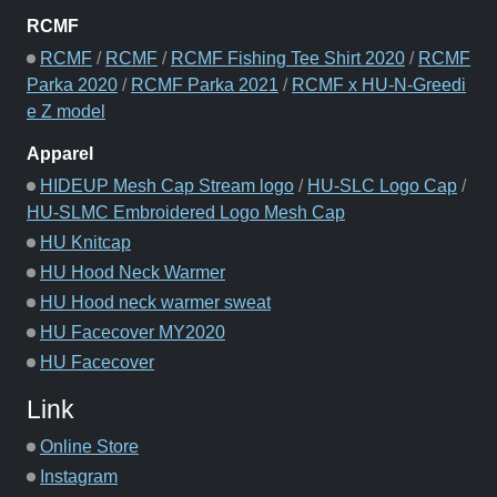
RCMF
RCMF
/
RCMF
/
RCMF Fishing Tee Shirt 2020
/
RCMF
Parka 2020
/
RCMF Parka 2021
/
RCMF x HU-N-Greedi
e Z model
Apparel
HIDEUP Mesh Cap Stream logo
/
HU-SLC Logo Cap
/
HU-SLMC Embroidered Logo Mesh Cap
HU Knitcap
HU Hood Neck Warmer
HU Hood neck warmer sweat
HU Facecover MY2020
HU Facecover
Link
Online Store
Instagram