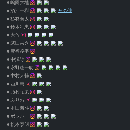
嶋岡大地
須江一樹
その他
杉林奏太
鈴木利忠
大佐
武田栄喜
豊福凌平
中澤諒
永野総一朗
中村大輔
西川慧
乃村弘栄
ぷりお
本田海斗
ボンバー
松本泰明