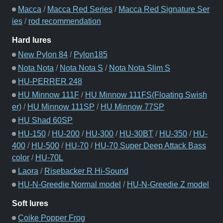
Macca
/
Macca Red Series
/
Macca Red Signature Ser
ies
/
rod recommendation
Hard lures
New Pylon 84
/
Pylon185
Nota Nota
/
Nota Nota S
/
Nota Nota Slim S
HU-PERRER 248
HU Minnow 111F
/
HU Minnow 111FS(Floating Swish
er)
/
HU Minnow 111SP
/
HU Minnow 77SP
HU Shad 60SP
HU-150
/
HU-200
/
HU-300
/
HU-30BT
/
HU-350
/
HU-
400
/
HU-500
/
HU-70
/
HU-70 Super Deep Attack Bass
color
/
HU-70L
Laora
/
Risebacker R Hi-Sound
HU-N-Greedie Normal model
/
HU-N-Greedie Z model
Soft lures
Coike Popper Frog