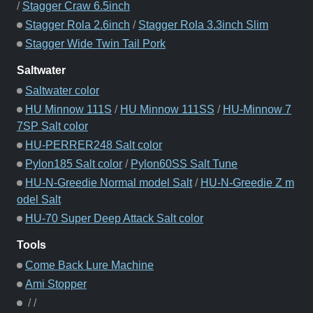
/
Stagger Craw 6.5inch
Stagger Rola 2.6inch
/
Stagger Rola 3.3inch Slim
Stagger Wide Twin Tail Pork
Saltwater
Saltwater color
HU Minnow 111S
/
HU Minnow 111SS
/
HU-Minnow 7
7SP Salt color
HU-PERRER248 Salt color
Pylon185 Salt color
/
Pylon60SS Salt Tune
HU-N-Greedie Normal model Salt
/
HU-N-Greedie Z m
odel Salt
HU-70 Super Deep Attack Salt color
Tools
Come Back Lure Machine
Ami Stopper
/
/