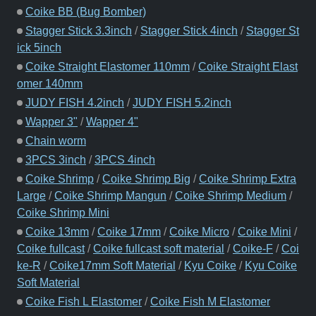
Coike BB (Bug Bomber)
Stagger Stick 3.3inch
/
Stagger Stick 4inch
/
Stagger St
ick 5inch
Coike Straight Elastomer 110mm
/
Coike Straight Elast
omer 140mm
JUDY FISH 4.2inch
/
JUDY FISH 5.2inch
Wapper 3"
/
Wapper 4"
Chain worm
3PCS 3inch
/
3PCS 4inch
Coike Shrimp
/
Coike Shrimp Big
/
Coike Shrimp Extra
Large
/
Coike Shrimp Mangun
/
Coike Shrimp Medium
/
Coike Shrimp Mini
Coike 13mm
/
Coike 17mm
/
Coike Micro
/
Coike Mini
/
Coike fullcast
/
Coike fullcast soft material
/
Coike-F
/
Coi
ke-R
/
Coike17mm Soft Material
/
Kyu Coike
/
Kyu Coike
Soft Material
Coike Fish L Elastomer
/
Coike Fish M Elastomer