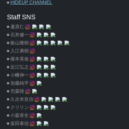
HIDEUP CHANNEL
Staff SNS
蘆原仁
石井健一
板山雅樹
入江勇樹
榎本英俊
近江弘之
小幡伸一
加藤純平
兜森陸
久次米良信
クリリン
小森章生
坂田泰信