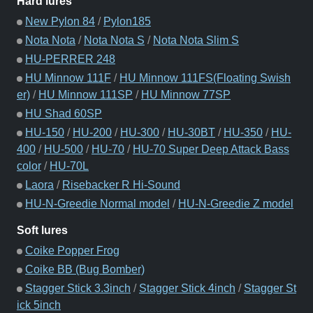
Hard lures
New Pylon 84
/
Pylon185
Nota Nota
/
Nota Nota S
/
Nota Nota Slim S
HU-PERRER 248
HU Minnow 111F
/
HU Minnow 111FS(Floating Swish
er)
/
HU Minnow 111SP
/
HU Minnow 77SP
HU Shad 60SP
HU-150
/
HU-200
/
HU-300
/
HU-30BT
/
HU-350
/
HU-
400
/
HU-500
/
HU-70
/
HU-70 Super Deep Attack Bass
color
/
HU-70L
Laora
/
Risebacker R Hi-Sound
HU-N-Greedie Normal model
/
HU-N-Greedie Z model
Soft lures
Coike Popper Frog
Coike BB (Bug Bomber)
Stagger Stick 3.3inch
/
Stagger Stick 4inch
/
Stagger St
ick 5inch