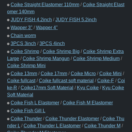
Coike Straight Elastomer 110mm
/
Coike Straight Elast
omer 140mm
JUDY FISH 4.2inch
/
JUDY FISH 5.2inch
Wapper 3"
/
Wapper 4"
Chain worm
3PCS 3inch
/
3PCS 4inch
Coike Shrimp
/
Coike Shrimp Big
/
Coike Shrimp Extra
Large
/
Coike Shrimp Mangun
/
Coike Shrimp Medium
/
Coike Shrimp Mini
Coike 13mm
/
Coike 17mm
/
Coike Micro
/
Coike Mini
/
Coike fullcast
/
Coike fullcast soft material
/
Coike-F
/
Coi
ke-R
/
Coike17mm Soft Material
/
Kyu Coike
/
Kyu Coike
Soft Material
Coike Fish L Elastomer
/
Coike Fish M Elastomer
Coike Fish Gill L
Coike Thunder
/
Coike Thunder Elastomer
/
Coike Thu
nder L
/
Coike Thunder L Elastomer
/
Coike Thunder M
/