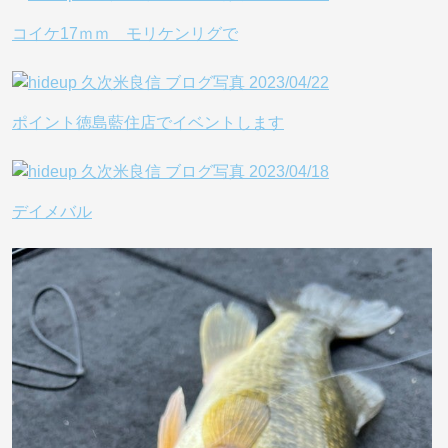
コイケ17ｍｍ モリケンリグで
ポイント徳島藍住店でイベントします
デイメバル