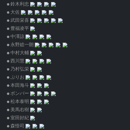
鈴木利忠
大佐
武田栄喜
豊福凌平
中澤諒
永野総一朗
中村大輔
西川慧
乃村弘栄
ぷりお
本田海斗
ボンバー
松本泰明
美馬右樹
室田好紀
森悟司