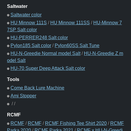
Saltwater
Saltwater color
HU Minnow 111S
/
HU Minnow 111SS
/
HU-Minnow 7
7SP Salt color
HU-PERRER248 Salt color
Pylon185 Salt color
/
Pylon60SS Salt Tune
HU-N-Greedie Normal model Salt
/
HU-N-Greedie Z m
odel Salt
HU-70 Super Deep Attack Salt color
Tools
Come Back Lure Machine
Ami Stopper
/
/
RCMF
RCMF
/
RCMF
/
RCMF Fishing Tee Shirt 2020
/
RCMF
Parka 2020
/
RCMF Parka 2021
/
RCMF x HU-N-Greedi