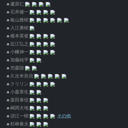
蘆原仁
石井健一
板山雅樹
入江勇樹
榎本英俊
近江弘之
小幡伸一
加藤純平
兜森陸
久次米良信
クリリン
小森章生
坂田泰信
嶋岡大地
須江一樹
その他
杉林奏太