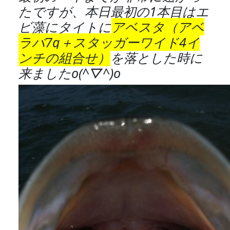
たですが、本日最初の1本目はエ
ビ藻にタイトに
アベスタ（アベ
ラバ7g＋スタッガーワイド4イ
ンチの組合せ）
を落とした時に
来ましたo(^▽^)o