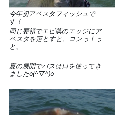
今年初アベスタフィッシュで
す！
同じ要領でエビ藻のエッジにア
ベスタを落とすと、コンっ！っ
と。
夏の展開でバスは口を使ってき
ましたo(^▽^)o