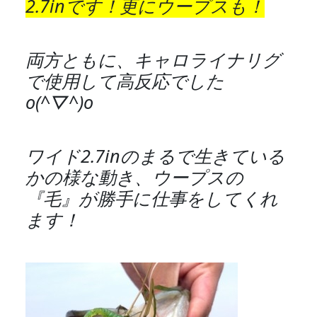
2.7inです！更にウープスも！
両方ともに、キャロライナリグ
で使用して高反応でした
o(^▽^)o
ワイド2.7inのまるで生きている
かの様な動き、ウープスの
『毛』が勝手に仕事をしてくれ
ます！