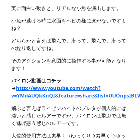
実に面白い動きと、リアルな小魚を演出します。
小魚が逃げる時に水面をヘビの様に泳がないですよ
ね？
どちらかと言えば飛んで、潜って、飛んで、潜って
の繰り返しですね。
そのアクションを意図的に操作する事が可能となり
ます！
パイロン動画はコチラ
→
http://www.youtube.com/watch?
v=YMdAUQkKnQI&feature=share&list=UUOnpsIBL
飛ぶと言えばライゼンバイトのプレタが個人的には
凄いと感じたルアーですが、パイロンは飛ぶでは無
く逃げ惑う感じのルアーです。
大佐的使用方法は素早く→ゆっくり→素早く→ゆっ